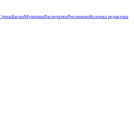
Стихи
Басни
Мультики
Распечатки
Рисование
Колонка редактора