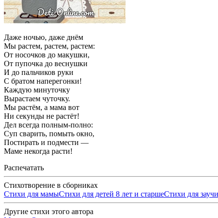
Даже ночью, даже днём
Мы растем, растем, растем:
От носочков до макушки,
От пупочка до веснушки
И до пальчиков руки
С братом наперегонки!
Каждую минуточку
Вырастаем чуточку.
Мы растём, а мама вот
Ни секунды не растёт!
Дел всегда полным-полно:
Суп сварить, помыть окно,
Постирать и подмести —
Маме некогда расти!
Распечатать
Стихотворение в сборниках
Стихи для мамы
Стихи для детей 8 лет и старше
Стихи для заучи
Другие стихи этого автора