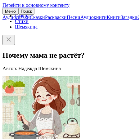
Перейти к основному контенту
Меню
Поиск
Главная
Аудиосказки
Сказки
Раскраски
Песни
Аудиокниги
Книги
Загадки
Стихи
Шемякина
Почему мама не растёт?
Автор: Надежда Шемякина