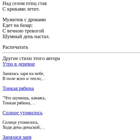
Над селом птиц стая
С криками летит.
Мужичок с дровами
Едет на базар;
С вечною тревогой
Шумный день настал.
Распечатать
Другие стихи этого автора
Утро в деревне
Занялась заря на небе,
В поле ясно и тепло;…
Тонкая рябина
"Что шумишь, качаясь,
Тонкая рябина,…
Солнце утомилось
Солнце утомилось,
Ходя день-деньской;…
Занялася заря