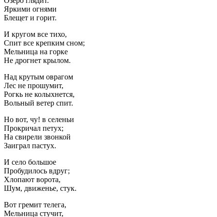
Озеро глядит.
Яркими огнями
Блещет и горит.
И кругом все тихо,
Спит все крепким сном;
Мельница на горке
Не дрогнет крылом.
Над крутым оврагом
Лес не прошумит,
Рогкь не колыхнется,
Вольный ветер спит.
Но вот, чу! в селеньи
Прокричал петух;
На свирели звонкой
Заиграл пастух.
И село большое
Пробудилось вдруг;
Хлопают ворота,
Шум, движенье, стук.
Вот гремит телега,
Мельница стучит,