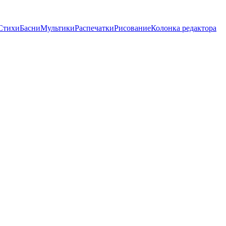
Стихи
Басни
Мультики
Распечатки
Рисование
Колонка редактора