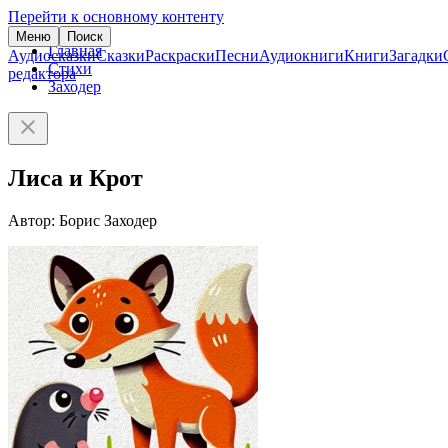
Перейти к основному контенту
Меню
Поиск
Главная
Аудиосказки
Сказки
Раскраски
Песни
Аудиокниги
Книги
Загадки
Стихи
редактора
Заходер
Лиса и Крот
Автор: Борис Заходер