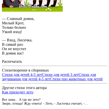
— Славный домик,
Милый Крот,
Только больно
Узкий вход!
— Вход, Лисичка,
В самый раз:
Он не впустит
В домик вас!
Распечатать
Стихотворение в сборниках
Стихи для детей 4-5 лет
Стихи для детей 3 лет
Стихи для
заучивания для детей 4-5 лет
Стихи про животных для детей
Другие стихи этого автора
Как приходит лето
Все зима... А где же лето?
Звери, птицы! Жду ответа! - Лето, - Ласточка считает, -…