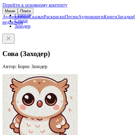
Перейти к основному контенту
Меню
Поиск
Главная
Аудиосказки
Сказки
Раскраски
Песни
Аудиокниги
Книги
Загадки
Стихи
редактора
Заходер
Сова (Заходер)
Автор: Борис Заходер