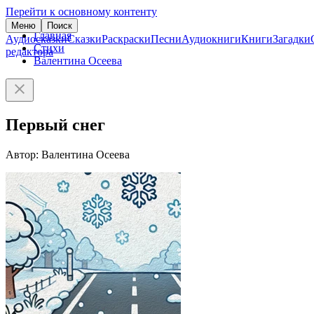
Перейти к основному контенту
Меню
Поиск
Главная
Аудиосказки
Сказки
Раскраски
Песни
Аудиокниги
Книги
Загадки
Стихи
редактора
Валентина Осеева
Первый снег
Автор: Валентина Осеева