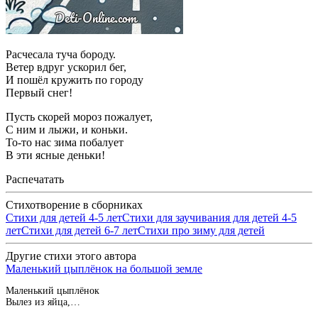
Расчесала туча бороду.
Ветер вдруг ускорил бег,
И пошёл кружить по городу
Первый снег!
Пусть скорей мороз пожалует,
С ним и лыжи, и коньки.
То-то нас зима побалует
В эти ясные деньки!
Распечатать
Стихотворение в сборниках
Стихи для детей 4-5 лет
Стихи для заучивания для детей 4-5
лет
Стихи для детей 6-7 лет
Стихи про зиму для детей
Другие стихи этого автора
Маленький цыплёнок на большой земле
Маленький цыплёнок
Вылез из яйца,…