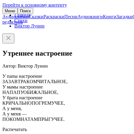
Перейти к основному контенту
Меню
Поиск
Главная
Аудиосказки
Сказки
Раскраски
Песни
Аудиокниги
Книги
Загадки
Стихи
редактора
Виктор Лунин
Утреннее настроение
Автор: Виктор Лунин
У папы настроение
ЗАЗАВТРАКОМЧИТАЛЬНОЕ,
У мамы настроение
НАПАПУОБИЖАЛЬНОЕ,
У брата настроение
КРИЧАЛЬНОПОГРЕМУЧЕЕ,
А у меня,
А у меня —
ПОКОМНАТАМПРЫГУЧЕЕ.
Распечатать