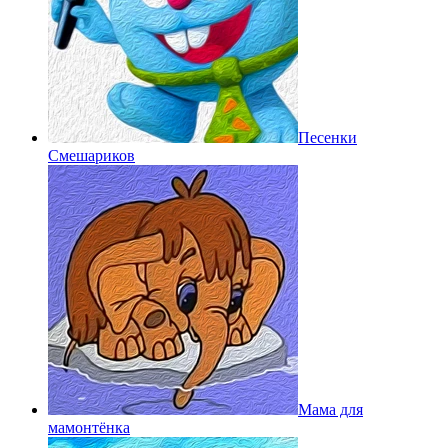
Песенки
Смешариков
Мама для
мамонтёнка