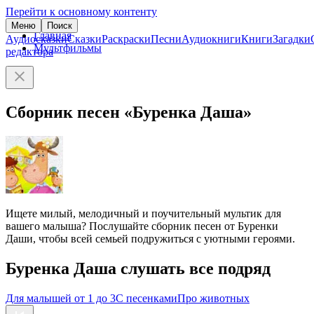
Перейти к основному контенту
Меню
Поиск
Главная
Аудиосказки
Сказки
Раскраски
Песни
Аудиокниги
Книги
Загадки
Мультфильмы
редактора
Сборник песен «Буренка Даша»
Ищете милый, мелодичный и поучительный мультик для
вашего малыша? Послушайте сборник песен от Буренки
Даши, чтобы всей семьей подружиться с уютными героями.
Буренка Даша слушать все подряд
Для малышей от 1 до 3
С песенками
Про животных