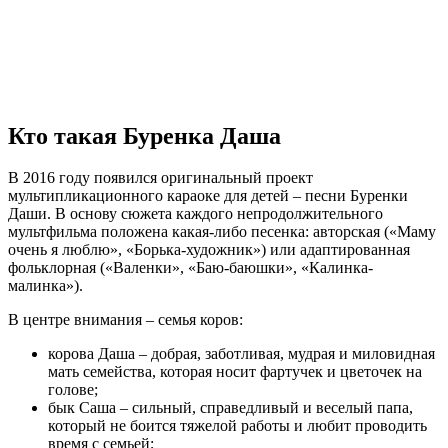
Кто такая Буренка Даша
В 2016 году появился оригинальный проект
мультипликационного караоке для детей – песни Буренки
Даши. В основу сюжета каждого непродолжительного
мультфильма положена какая-либо песенка: авторская («Маму
очень я люблю», «Борька-художник») или адаптированная
фольклорная («Валенки», «Баю-баюшки», «Калинка-
малинка»).
В центре внимания – семья коров:
корова Даша – добрая, заботливая, мудрая и миловидная
мать семейства, которая носит фартучек и цветочек на
голове;
бык Саша – сильный, справедливый и веселый папа,
который не боится тяжелой работы и любит проводить
время с семьей;