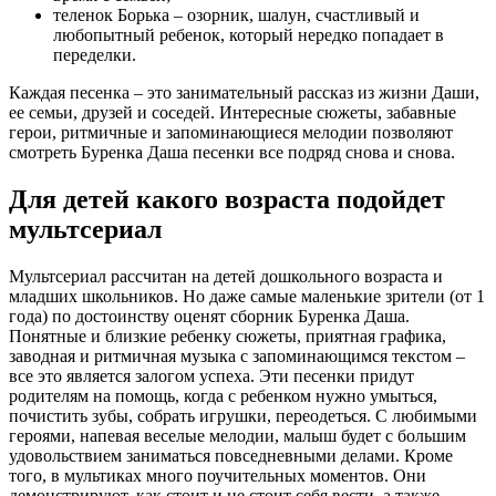
теленок Борька – озорник, шалун, счастливый и
любопытный ребенок, который нередко попадает в
переделки.
Каждая песенка – это занимательный рассказ из жизни Даши,
ее семьи, друзей и соседей. Интересные сюжеты, забавные
герои, ритмичные и запоминающиеся мелодии позволяют
смотреть Буренка Даша песенки все подряд снова и снова.
Для детей какого возраста подойдет
мультсериал
Мультсериал рассчитан на детей дошкольного возраста и
младших школьников. Но даже самые маленькие зрители (от 1
года) по достоинству оценят сборник Буренка Даша.
Понятные и близкие ребенку сюжеты, приятная графика,
заводная и ритмичная музыка с запоминающимся текстом –
все это является залогом успеха. Эти песенки придут
родителям на помощь, когда с ребенком нужно умыться,
почистить зубы, собрать игрушки, переодеться. С любимыми
героями, напевая веселые мелодии, малыш будет с большим
удовольствием заниматься повседневными делами. Кроме
того, в мультиках много поучительных моментов. Они
демонстрируют, как стоит и не стоит себя вести, а также