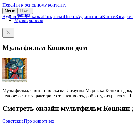
Перейти к основному контенту
Меню
Поиск
Главная
Аудиосказки
Сказки
Раскраски
Песни
Аудиокниги
Книги
Загадки
Мультфильмы
Мультфильм Кошкин дом
Мультфильм, снятый по сказке Самуила Маршака Кошкин дом, –
человеческих характеров: отзывчивость, доброту, открытость. 
Смотреть онлайн мультфильм Кошкин 
Советские
Про животных