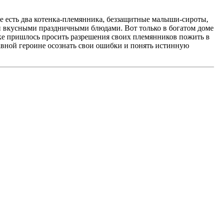
е есть два котенка-племянника, беззащитные малыши-сироты,
и и вкусными праздничными блюдами. Вот только в богатом доме
шке пришлось просить разрешения своих племянников пожить в
главной героине осознать свои ошибки и понять истинную