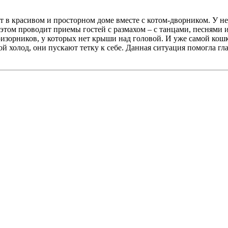
в красивом и просторном доме вместе с котом-дворником. У не
и этом проводит приемы гостей с размахом – с танцами, песням
призорников, у которых нет крыши над головой. И уже самой ко
кой холод, они пускают тетку к себе. Данная ситуация помогла 