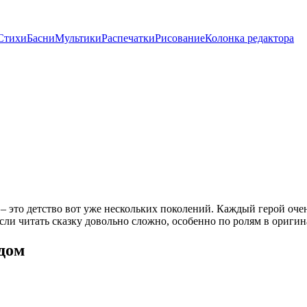
Стихи
Басни
Мультики
Распечатки
Рисование
Колонка редактора
 это детство вот уже нескольких поколений. Каждый герой оче
Если читать сказку довольно сложно, особенно по ролям в ориги
дом