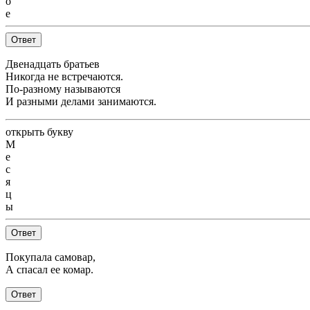
о
е
Ответ
Двенадцать братьев
Никогда не встречаются.
По-разному называются
И разными делами занимаются.
открыть букву
М
е
с
я
ц
ы
Ответ
Покупала самовар,
А спасал ее комар.
Ответ