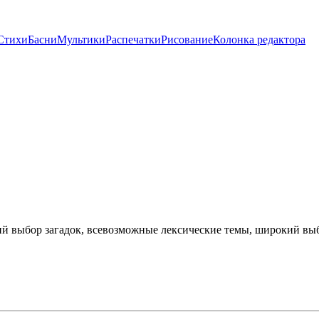
Стихи
Басни
Мультики
Распечатки
Рисование
Колонка редактора
ий выбор загадок, всевозможные лексические темы, широкий выбо