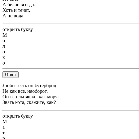
А белое всегда.
Хоть и течет,
А не вода.
открыть букву
М
о
л
о
к
о
Ответ
Любит есть он бутерброд
Не как все, наоборот,
Он в тельняшке, как моряк.
Звать кота, скажите, как?
открыть букву
М
а
т
р