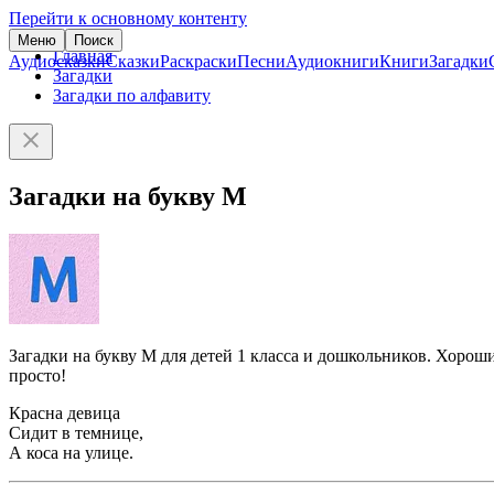
Перейти к основному контенту
Меню
Поиск
Главная
Аудиосказки
Сказки
Раскраски
Песни
Аудиокниги
Книги
Загадки
Загадки
Загадки по алфавиту
Загадки на букву М
Загадки на букву М для детей 1 класса и дошкольников. Хорош
просто!
Красна девица
Сидит в темнице,
А коса на улице.