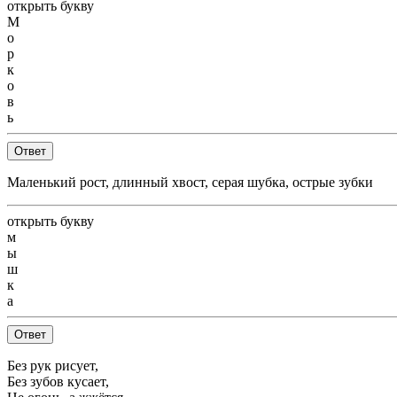
открыть букву
М
о
р
к
о
в
ь
Ответ
Маленький рост, длинный хвост, серая шубка, острые зубки
открыть букву
м
ы
ш
к
а
Ответ
Без рук рисует,
Без зубов кусает,