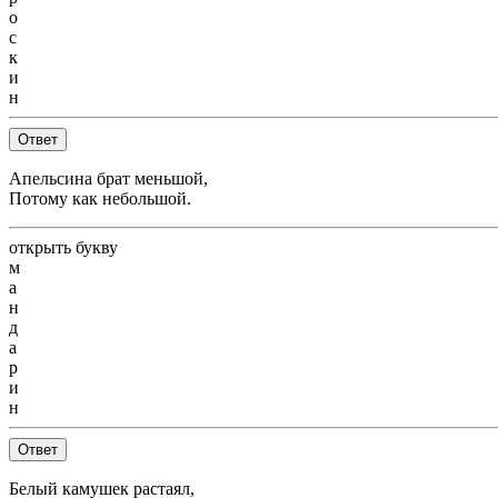
о
с
к
и
н
Ответ
Апельсина брат меньшой,
Потому как небольшой.
открыть букву
м
а
н
д
а
р
и
н
Ответ
Белый камушек растаял,