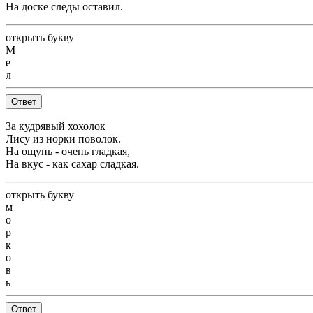
На доске следы оставил.
открыть букву
М
е
л
Ответ
За кудрявый хохолок
Лису из норки поволок.
На ощупь - очень гладкая,
На вкус - как сахар сладкая.
открыть букву
м
о
р
к
о
в
ь
Ответ