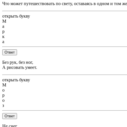
Что может путешествовать по свету, оставаясь в одном и том же
открыть букву
М
а
р
к
а
Ответ
Без рук, без ног,
А рисовать умеет.
открыть букву
М
о
р
о
з
Ответ
Не снег,