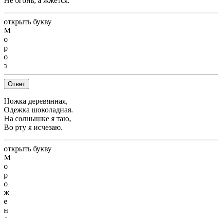
Не огонь, а жжётся.
открыть букву
М
о
р
о
з
Ответ
Ножка деревянная,
Одежка шоколадная.
На солнышке я таю,
Во рту я исчезаю.
открыть букву
М
о
р
о
ж
е
н