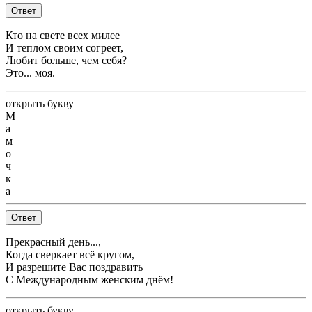
Ответ
Кто на свете всех милее
И теплом своим согреет,
Любит больше, чем себя?
Это... моя.
открыть букву
М
а
м
о
ч
к
а
Ответ
Прекрасный день...,
Когда сверкает всё кругом,
И разрешите Вас поздравить
С Международным женским днём!
открыть букву