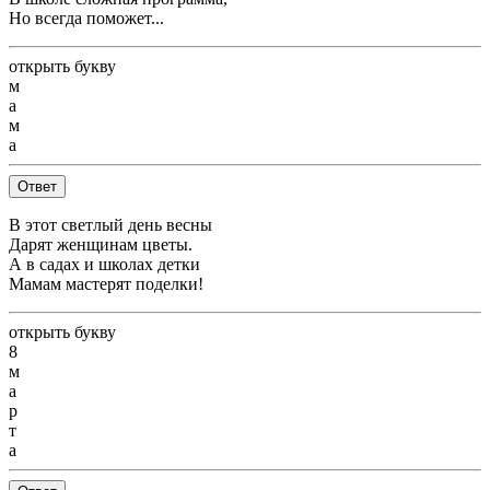
Но всегда поможет...
открыть букву
м
а
м
а
Ответ
В этот светлый день весны
Дарят женщинам цветы.
А в садах и школах детки
Мамам мастерят поделки!
открыть букву
8
м
а
р
т
а