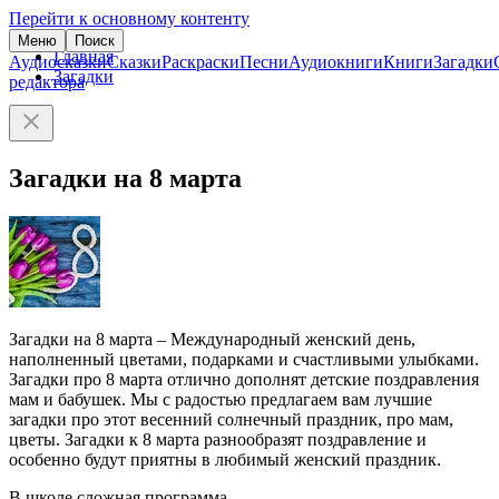
Перейти к основному контенту
Меню
Поиск
Главная
Аудиосказки
Сказки
Раскраски
Песни
Аудиокниги
Книги
Загадки
Загадки
редактора
Загадки на 8 марта
Загадки на 8 марта – Международный женский день,
наполненный цветами, подарками и счастливыми улыбками.
Загадки про 8 марта отлично дополнят детские поздравления
мам и бабушек. Мы с радостью предлагаем вам лучшие
загадки про этот весенний солнечный праздник, про мам,
цветы. Загадки к 8 марта разнообразят поздравление и
особенно будут приятны в любимый женский праздник.
В школе сложная программа,