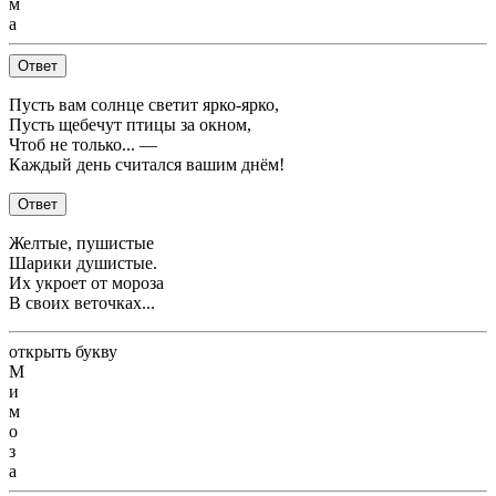
м
а
Ответ
Пусть вам солнце светит ярко-ярко,
Пусть щебечут птицы за окном,
Чтоб не только... —
Каждый день считался вашим днём!
Ответ
Желтые, пушистые
Шарики душистые.
Их укроет от мороза
В своих веточках...
открыть букву
М
и
м
о
з
а