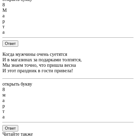
8
М
а
р
т
а
Ответ
Когда мужчины очень суетятся
И в магазинах за подарками толпятся,
Мы знаем точно, что пришла весна
И этот праздник в гости привела!
открыть букву
8
м
а
р
т
а
Ответ
Читайте также