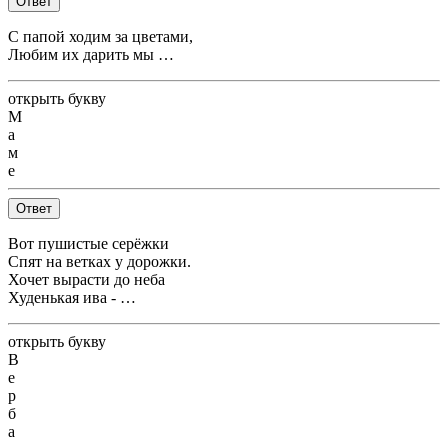
Ответ
С папой ходим за цветами,
Любим их дарить мы …
открыть букву
М
а
м
е
Ответ
Вот пушистые серёжки
Спят на ветках у дорожки.
Хочет вырасти до неба
Худенькая ива - …
открыть букву
В
е
р
б
а