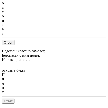
о
с
м
о
н
а
в
т
Ответ
Ведет он классно самолет,
Безопасен с ним полет,
Настоящий ас …
открыть букву
П
и
л
о
т
Ответ