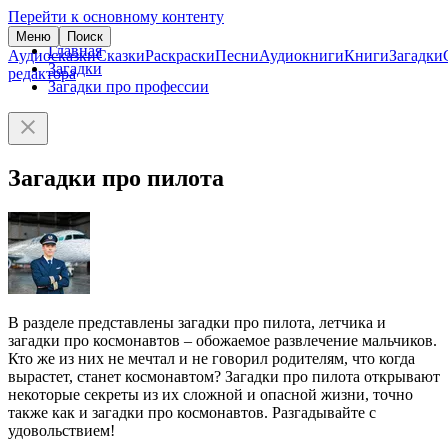
Перейти к основному контенту
Меню
Поиск
Главная
Аудиосказки
Сказки
Раскраски
Песни
Аудиокниги
Книги
Загадки
Загадки
редактора
Загадки про профессии
Загадки про пилота
В разделе представлены загадки про пилота, летчика и
загадки про космонавтов – обожаемое развлечение мальчиков.
Кто же из них не мечтал и не говорил родителям, что когда
вырастет, станет космонавтом? Загадки про пилота открывают
некоторые секреты из их сложной и опасной жизни, точно
также как и загадки про космонавтов. Разгадывайте с
удовольствием!