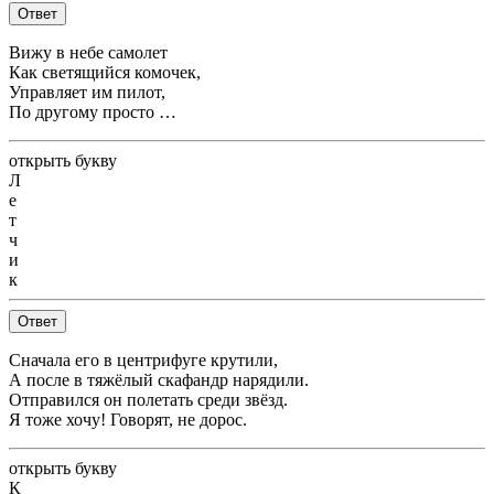
Ответ
Вижу в небе самолет
Как светящийся комочек,
Управляет им пилот,
По другому просто …
открыть букву
Л
е
т
ч
и
к
Ответ
Сначала его в центрифуге крутили,
А после в тяжёлый скафандр нарядили.
Отправился он полетать среди звёзд.
Я тоже хочу! Говорят, не дорос.
открыть букву
К