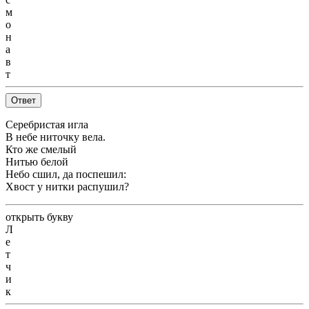
м
о
н
а
в
т
Ответ
Серебристая игла
В небе ниточку вела.
Кто же смелый
Нитью белой
Небо сшил, да поспешил:
Хвост у нитки распушил?
открыть букву
Л
е
т
ч
и
к