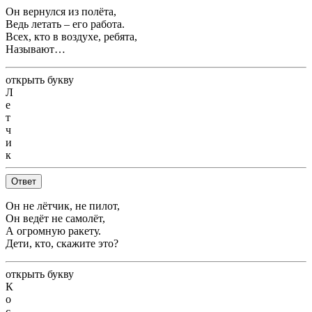
Он вернулся из полёта,
Ведь летать – его работа.
Всех, кто в воздухе, ребята,
Называют…
открыть букву
Л
е
т
ч
и
к
Ответ
Он не лётчик, не пилот,
Он ведёт не самолёт,
А огромную ракету.
Дети, кто, скажите это?
открыть букву
К
о
с