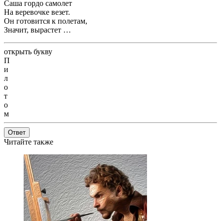
Саша гордо самолет
На веревочке везет.
Он готовится к полетам,
Значит, вырастет …
открыть букву
П
и
л
о
т
о
м
Ответ
Читайте также