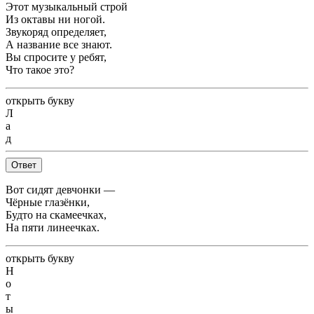
Этот музыкальный строй
Из октавы ни ногой.
Звукоряд определяет,
А название все знают.
Вы спросите у ребят,
Что такое это?
открыть букву
Л
а
д
Ответ
Вот сидят девчонки —
Чёрные глазёнки,
Будто на скамеечках,
На пяти линеечках.
открыть букву
Н
о
т
ы