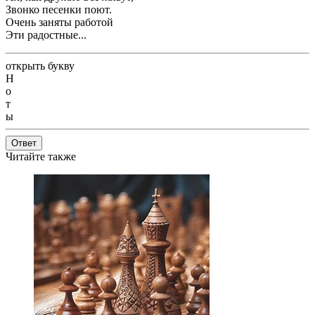
Звонко песенки поют.
Очень заняты работой
Эти радостные...
открыть букву
Н
о
т
ы
Ответ
Читайте также