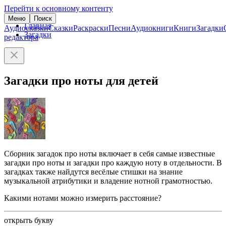
Перейти к основному контенту
Меню
Поиск
Главная
Аудиосказки
Сказки
Раскраски
Песни
Аудиокниги
Книги
Загадки
Загадки
редактора
Загадки про ноты для детей
Сборник загадок про ноты включает в себя самые известные
загадки про ноты и загадки про каждую ноту в отдельности. В
загадках также найдутся весёлые стишки на знание
музыкальной атрибутики и владение нотной грамотностью.
Какими нотами можно измерить расстояние?
открыть букву