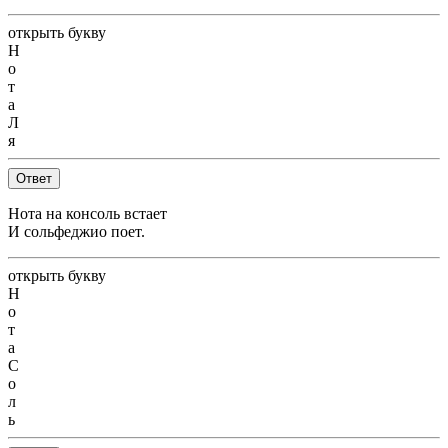
открыть букву
Н
о
т
а
Л
я
Ответ
Нота на консоль встает
И сольфеджио поет.
открыть букву
Н
о
т
а
С
о
л
ь