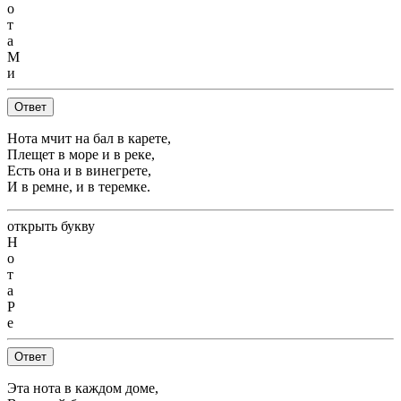
о
т
а
М
и
Ответ
Нота мчит на бал в карете,
Плещет в море и в реке,
Есть она и в винегрете,
И в ремне, и в теремке.
открыть букву
Н
о
т
а
Р
е
Ответ
Эта нота в каждом доме,