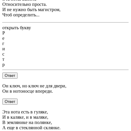
Относительно проста.
И не нужно быть магистром,
Чтоб определить...
открыть букву
Р
е
г
и
с
т
р
Ответ
Он ключ, но ключ не для двери,
Он в нотоносце впереди.
Ответ
Эта нота есть в гуляке,
И в каляке, и в маляке,
В землянике на полянке,
А еще в стеклянной склянке.