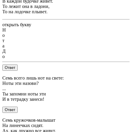
В каждой будочке живет.
То лежит она в ладони,
То на лодочке плывет.
открыть букву
Н
о
т
а
Д
о
Ответ
Семь всего лишь нот на свете:
Ноты эти назови?
...
Ты запомни ноты эти
И в тетрадку занеси!
Ответ
Семь кружочков-малышат
На линеечках сидят.
Ах, как дружно все живут,