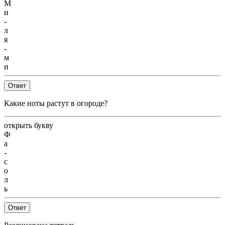
М
и
-
л
я
-
м
и
Ответ
Какие ноты растут в огороде?
открыть букву
Ф
а
-
с
о
л
ь
Ответ