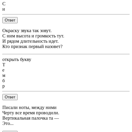
С
и
Ответ
Окраску звука так зовут.
С ним высота и громкость тут.
И рядом длительность идет.
Кто признак первый назовет?
открыть букву
Т
е
м
б
р
Ответ
Писали ноты, между ними
Черту все время проводили.
Вертикальная палочка та —
Это...