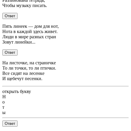
Разлинована тетрадь,
Чтобы музыку писать.
Ответ
Пять линеек — дом для нот,
Нота в каждой здесь живет.
Люди в мире разных стран
Зовут линейки...
Ответ
На листочке, на страничке
То ли точки, то ли птички.
Все сидят на лесенке
И щебечут песенки.
открыть букву
Н
о
т
ы
Ответ