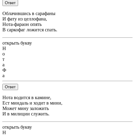
Ответ
Облачившись в сарафаны
И фату из целлофана,
Нота-фараон опять
В саркофаг ложится спать.
открыть букву
Н
о
т
а
Ф
а
Ответ
Нота водится в камине,
Ест миндаль и ходит в мини,
Может мину заложить
И в милиции служить.
открыть букву
Н