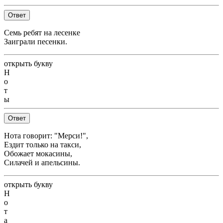
Ответ
Семь ребят на лесенке
Заиграли песенки.
открыть букву
Н
о
т
ы
Ответ
Нота говорит: "Мерси!",
Ездит только на такси,
Обожает мокасины,
Силачей и апельсины.
открыть букву
Н
о
т
а