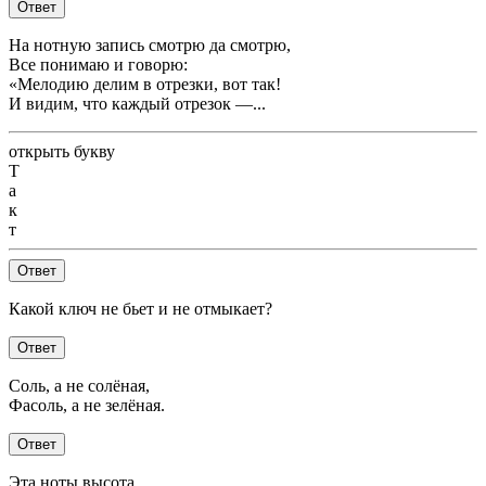
Ответ
На нотную запись смотрю да смотрю,
Все понимаю и говорю:
«Мелодию делим в отрезки, вот так!
И видим, что каждый отрезок —...
открыть букву
Т
а
к
т
Ответ
Какой ключ не бьет и не отмыкает?
Ответ
Соль, а не солёная,
Фасоль, а не зелёная.
Ответ
Эта ноты высота