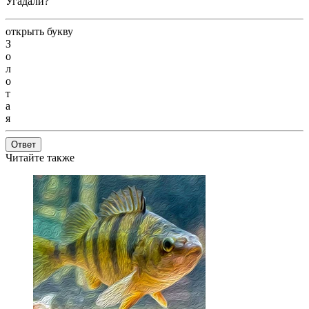
Угадали?
открыть букву
З
о
л
о
т
а
я
Ответ
Читайте также