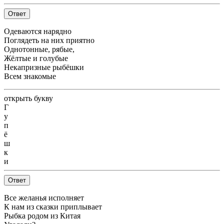
Ответ
Одеваются нарядно
Поглядеть на них приятно
Однотонные, рябые,
Жёлтые и голубые
Некапризные рыбёшки
Всем знакомые
открыть букву
Г
у
п
ё
ш
к
и
Ответ
Все желанья исполняет
К нам из сказки приплывает
Рыбка родом из Китая