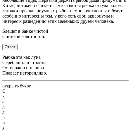
небольшие виды. Первыми держать рыбок дома придумали в
Китае, потому и считается, что золотая рыбка оттуда родом.
Загадки про аквариумных рыбок немногочисленны и будут
особенно интересны тем, у кого есть свои аквариумы и
интерес к разведению этих маленьких друзей человека.
Блещет в банке чистой
Спинкой золотистой.
Ответ
Рыбка эта как луна
Серебриста и стройна,
Осторожна и игрива
Плавает неторопливо.
открыть букву
С
к
а
л
я
р
и
я