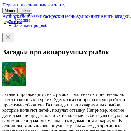
Перейти к основному контенту
Меню
Поиск
Главная
Аудиосказки
Сказки
Раскраски
Песни
Аудиокниги
Книги
Загадки
Загадки
редактора
Загадки про рыб
Загадки про аквариумных рыбок
Загадки про аквариумных рыбок – маленьких и не очень, но
всегда задорных и ярких. Здесь загадки про золотую рыбку и
про самую обычную. Все загадки про аквариумных рыбок,
которые волнуют детей, получат отгадку. Например, многие
дети даже не представляют, что золотые рыбки существуют на
самом деле и даже могут плавать в домашнем аквариуме. В
основном, конечно аквариумные рыбы – это декоративные