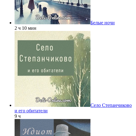
Белые ночи
2 ч 10 мин
Село Степанчиково
и его обитатели
9 ч