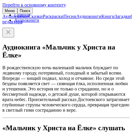
Перейти к основному контенту
Меню
Поиск
Главная
Аудиосказки
Сказки
Раскраски
Песни
Аудиокниги
Книги
Загадки
Аудиокниги
редактора
Аудиокнига «Мальчик у Христа на
Ёлке»
В рождественскую ночь маленький мальчик блуждает по
ледяному городу, потерянный, голодный и забытый всеми.
Впереди — нищий подвал, холод и отчаяние. Но среди этой
бездны появляется свет — сияющая ёлка, исполненная любви
и утешения. Это история не только о страдании, но и о
бессмертной надежде, о детской душе, которой открываются
врата небес. Пронзительный рассказ Достоевского затрагивает
глубинные струны человеческого сердца, превращая трагедию
в светлый гимн состраданию и вере.
«Мальчик у Христа на Ёлке» слушать