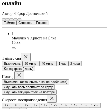
онлайн
Автор: Фёдор Достоевский
Таймер
Скорость
Повтор
1
Мальчик у Христа на Ёлке
16:38
Таймер сна
Выключить
20 минут
40 минут
1 час
2 часа
Конец трека (главы)
Повтор
Выключен (остановить в конце плейлиста)
Слушать весь плейлист по кругу
Слушать текущий трек на повторе
Скорость воспроизведения
0.7x
0.8x
0.9x
1x
1.1x
1.2x
1.3x
1.4x
1.5x
1.75x