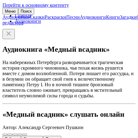
Перейти к основному контенту
Меню
Поиск
Главная
Аудиосказки
Сказки
Раскраски
Песни
Аудиокниги
Книги
Загадки
Аудиокниги
редактора
Аудиокнига «Медный всадник»
На набережных Петербурга разворачивается трагическая
история скромного чиновника, чья тихая жизнь рушится
вместе с домом возлюбленной. Потеря лишает его рассудка, и
в безумии он обращает свой гнев к величественному
памятнику Петру I. Но в ночной тишине бронзовый
властитель словно оживает, превращаясь в мстительный
символ неумолимой силы города и судьбы.
«Медный всадник» слушать онлайн
Автор: Александр Сергеевич Пушкин