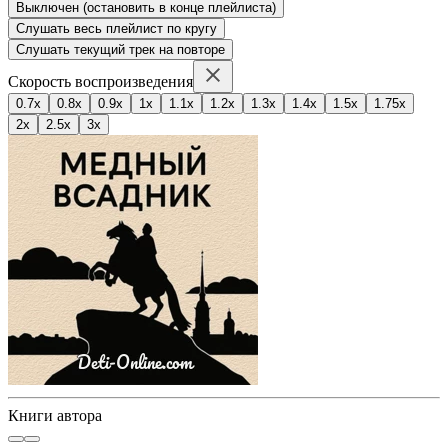
Выключен (остановить в конце плейлиста)
Слушать весь плейлист по кругу
Слушать текущий трек на повторе
Скорость воспроизведения
0.7x
0.8x
0.9x
1x
1.1x
1.2x
1.3x
1.4x
1.5x
1.75x
2x
2.5x
3x
Книги автора