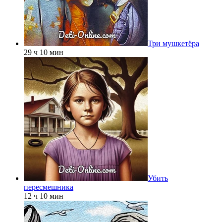
Три мушкетёра
29 ч 10 мин
Убить
пересмешника
12 ч 10 мин