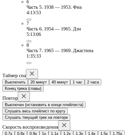
6
Часть 5. 1938 — 1953. Фиа
4:13:53
7
Часть 6. 1954 — 1965. Дэн
5:13:06
8
Часть 7. 1965 — 1969. Джастина
1:35:33
Таймер сна
Выключить
20 минут
40 минут
1 час
2 часа
Конец трека (главы)
Повтор
Выключен (остановить в конце плейлиста)
Слушать весь плейлист по кругу
Слушать текущий трек на повторе
Скорость воспроизведения
0.7x
0.8x
0.9x
1x
1.1x
1.2x
1.3x
1.4x
1.5x
1.75x