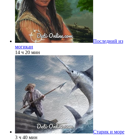
Последний из
могикан
14 ч 20 мин
Старик и море
3 ч 40 мин