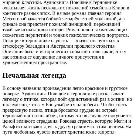
мировой классики. Аудиокнига Поющие в терновнике
охватывает жизнь нескольких поколений семейства Клири в
контексте разных эпох. В начале романа главная героиня
Мегги изображается бойкой четырёхлетней малышкой, а в
финале она предстаёт пожилой женщиной, пережившей
тяжёлые испытания и потери. Роман полон захватывающих
сюжетных перипетий и тонких психологических портретов.
Поющие в терновнике слушать — значит погрузиться в
атмосферу Зеландии и Австралии прошлого столетия.
Описания быта и исторических событий столь яркие, что у
вас возникнет ощущение личного присутствия в
художественном пространстве.
Печальная легенда
В основу названия произведения легло красивое и грустное
поверье. Аудиокнига Поющие в терновнике рассказывает
легенду о птичке, которая поёт единственный раз в жизни, но
так чудесно, что сам Бог улыбается на небесах. Чтобы спеть
прекрасную песню, птица бросается грудью на острый
терновый шип и погибает, потому что всё лучшее покупается
ценой великого страдания. Роковая страсть, которую Мегги и
Ральф испытывают друг к другу, сравнима с этим пением. На
пути любовных чувств встают христианские запреты,