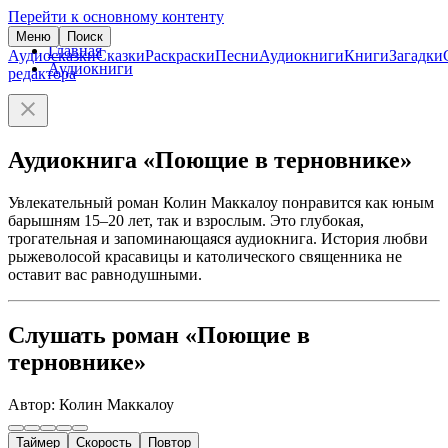
Перейти к основному контенту
Меню
Поиск
Главная
Аудиосказки
Сказки
Раскраски
Песни
Аудиокниги
Книги
Загадки
Аудиокниги
редактора
Аудиокнига «Поющие в терновнике»
Увлекательный роман Колин Маккалоу понравится как юным
барышням 15–20 лет, так и взрослым. Это глубокая,
трогательная и запоминающаяся аудиокнига. История любви
рыжеволосой красавицы и католического священника не
оставит вас равнодушными.
Слушать роман «Поющие в
терновнике»
Автор: Колин Маккалоу
Таймер
Скорость
Повтор