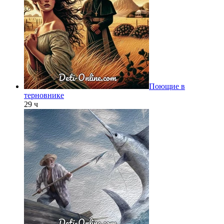
Поющие в
терновнике
29 ч