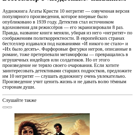
Аудиокнига Агаты Кристи 10 негритят — озвученная версия
популярного произведения, которое впервые было
опубликовано в 1939 году. Детектив стал источником
вдохновения для режиссёров — его экранизировали 8 раз.
Правда, название книги меняли, убирая из него «негритят» по
соображениям политкорректности. В европейских странах
бестселлер издавался под названиями «И никого не стало» и
«Их было десять». Фарфоровые фигурки негров, описанные в
романе, тоже претерпевали метаморфозы — превращались в
игрушечных индейцев или солдатиков. Но от этого
произведение не теряло своего очарования. Если хотите
заинтересовать детективами старших подростков, предложите
им 10 негритят — слушать аудиокнигу очень увлекательно.
Произведение учит ценить жизнь и не давать волю тёмным
сторонам души.
Слушайте также