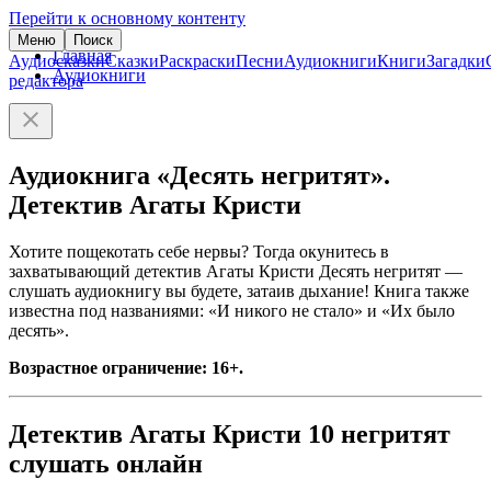
Перейти к основному контенту
Меню
Поиск
Главная
Аудиосказки
Сказки
Раскраски
Песни
Аудиокниги
Книги
Загадки
Аудиокниги
редактора
Аудиокнига «Десять негритят».
Детектив Агаты Кристи
Хотите пощекотать себе нервы? Тогда окунитесь в
захватывающий детектив Агаты Кристи Десять негритят —
слушать аудиокнигу вы будете, затаив дыхание! Книга также
известна под названиями: «И никого не стало» и «Их было
десять».
Возрастное ограничение: 16+.
Детектив Агаты Кристи 10 негритят
слушать онлайн