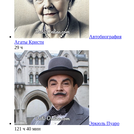
Автобиография
Агаты Кристи
29 ч
Эркюль Пуаро
121 ч 40 мин