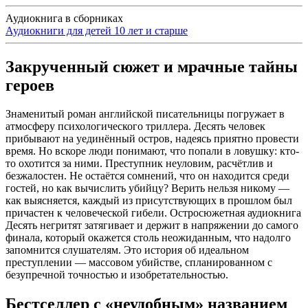
Аудиокнига в сборниках
Аудиокниги для детей 10 лет и старше
Закрученный сюжет и мрачные тайны
героев
Знаменитый роман английской писательницы погружает в
атмосферу психологического триллера. Десять человек
прибывают на уединённый остров, надеясь приятно провести
время. Но вскоре люди понимают, что попали в ловушку: кто-
то охотится за ними. Преступник неуловим, расчётлив и
безжалостен. Не остаётся сомнений, что он находится среди
гостей, но как вычислить убийцу? Верить нельзя никому —
как выясняется, каждый из присутствующих в прошлом был
причастен к человеческой гибели. Остросюжетная аудиокнига
Десять негритят затягивает и держит в напряжении до самого
финала, который окажется столь неожиданным, что надолго
запомнится слушателям. Это история об идеальном
преступлении — массовом убийстве, спланированном с
безупречной точностью и изобретательностью.
Бестселлер с «неудобным» названием