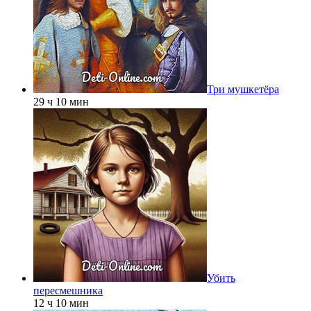
Три мушкетёра
29 ч 10 мин
Убить
пересмешника
12 ч 10 мин