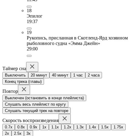
18
Эпилог
19:37
19
Рукопись, присланная в Скотленд-Ярд хозяином
рыболовного судна «Эмма Джейн»
29:00
Таймер сна
Выключить
20 минут
40 минут
1 час
2 часа
Конец трека (главы)
Повтор
Выключен (остановить в конце плейлиста)
Слушать весь плейлист по кругу
Слушать текущий трек на повторе
Скорость воспроизведения
0.7x
0.8x
0.9x
1x
1.1x
1.2x
1.3x
1.4x
1.5x
1.75x
2x
2.5x
3x