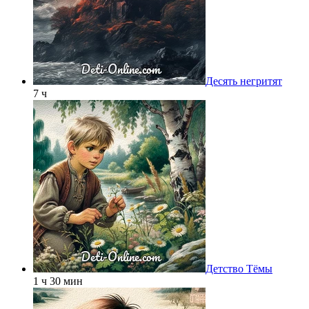
Десять негритят
7 ч
Детство Тёмы
1 ч 30 мин