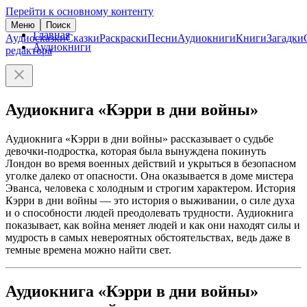
Перейти к основному контенту
Меню
Поиск
Главная
Аудиосказки
Сказки
Раскраски
Песни
Аудиокниги
Книги
Загадки
Аудиокниги
редактора
Аудиокнига «Кэрри в дни войны»
Аудиокнига «Кэрри в дни войны» рассказывает о судьбе
девочки-подростка, которая была вынуждена покинуть
Лондон во время военных действий и укрыться в безопасном
уголке далеко от опасности. Она оказывается в доме мистера
Эванса, человека с холодным и строгим характером. История
Кэрри в дни войны — это история о выживании, о силе духа
и о способности людей преодолевать трудности. Аудиокнига
показывает, как война меняет людей и как они находят силы и
мудрость в самых невероятных обстоятельствах, ведь даже в
темные времена можно найти свет.
Аудиокнига «Кэрри в дни войны»