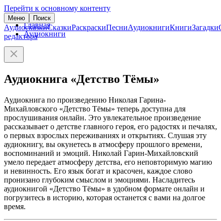
Перейти к основному контенту
Меню
Поиск
Главная
Аудиосказки
Сказки
Раскраски
Песни
Аудиокниги
Книги
Загадки
Аудиокниги
редактора
Аудиокнига «Детство Тёмы»
Аудиокнига по произведению Николая Гарина-
Михайловского «Детство Тёмы» теперь доступна для
прослушивания онлайн. Это увлекательное произведение
рассказывает о детстве главного героя, его радостях и печалях,
о первых взрослых переживаниях и открытиях. Слушая эту
аудиокнигу, вы окунетесь в атмосферу прошлого времени,
воспоминаний и эмоций. Николай Гарин-Михайловский
умело передает атмосферу детства, его неповторимую магию
и невинность. Его язык богат и красочен, каждое слово
пронизано глубоким смыслом и эмоциями. Насладитесь
аудиокнигой «Детство Тёмы» в удобном формате онлайн и
погрузитесь в историю, которая останется с вами на долгое
время.