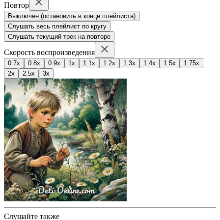
Повтор
Выключен (остановить в конце плейлиста)
Слушать весь плейлист по кругу
Слушать текущий трек на повторе
Скорость воспроизведения
0.7x
0.8x
0.9x
1x
1.1x
1.2x
1.3x
1.4x
1.5x
1.75x
2x
2.5x
3x
Слушайте также