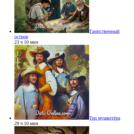
Таинственный
остров
23 ч 10 мин
Три мушкетёра
29 ч 10 мин