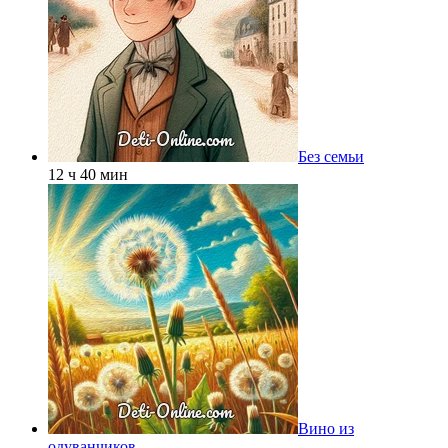
Без семьи
12 ч 40 мин
Вино из
одуванчиков