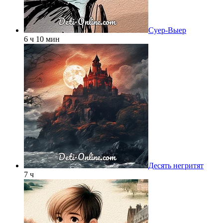
Суер-Выер
6 ч 10 мин
Десять негритят
7 ч