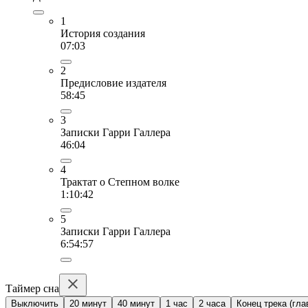
1
История создания
07:03
2
Предисловие издателя
58:45
3
Записки Гарри Галлера
46:04
4
Трактат о Степном волке
1:10:42
5
Записки Гарри Галлера
6:54:57
Таймер сна
Выключить
20 минут
40 минут
1 час
2 часа
Конец трека (гла