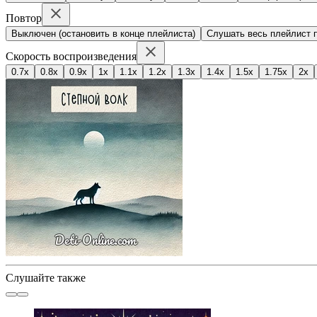
Повтор
Выключен (остановить в конце плейлиста)
Слушать весь плейлист п
Скорость воспроизведения
0.7x
0.8x
0.9x
1x
1.1x
1.2x
1.3x
1.4x
1.5x
1.75x
2x
Слушайте также