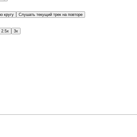
о кругу
Слушать текущий трек на повторе
2.5x
3x