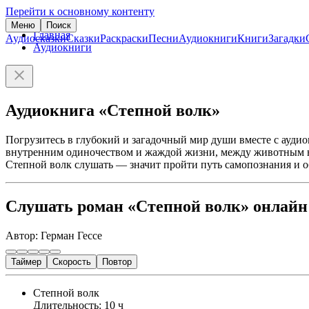
Перейти к основному контенту
Меню
Поиск
Главная
Аудиосказки
Сказки
Раскраски
Песни
Аудиокниги
Книги
Загадки
Аудиокниги
Аудиокнига «Степной волк»
Погрузитесь в глубокий и загадочный мир души вместе с аудио
внутренним одиночеством и жаждой жизни, между животным на
Степной волк слушать — значит пройти путь самопознания и об
Слушать роман «Степной волк» онлайн
Автор: Герман Гессе
Таймер
Скорость
Повтор
Степной волк
Длительность: 10 ч