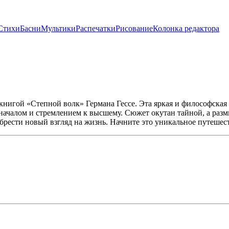
Стихи
Басни
Мультики
Распечатки
Рисование
Колонка редактора
книгой «Степной волк» Германа Гессе. Эта яркая и философская
чалом и стремлением к высшему. Сюжет окутан тайной, а размы
рести новый взгляд на жизнь. Начните это уникальное путешест