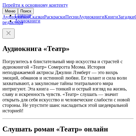
Перейти к основному контенту
Меню
Поиск
Главная
Аудиосказки
Сказки
Раскраски
Песни
Аудиокниги
Книги
Загадки
Аудиокниги
редактора
Аудиокнига «Театр»
Погрузитесь в блистательный мир искусства и страстей с
аудиокнигой «Театр» Сомерсета Моэма. История
неподражаемой актрисы Джулии Лэмберт — это вихрь
эмоций, обманов и истинной любви. Ее талант и сила воли
захватывают, а закулисные тайны театрального мира
интригуют. Эта книга — тонкий и острый взгляд на жизнь,
славу и искренность чувств. «Театр» слушать — значит
открыть для себя искусство и человеческие слабости с новой
стороны. Не упустите шанс насладиться этой шедевральной
историей!
Слушать роман «Театр» онлайн