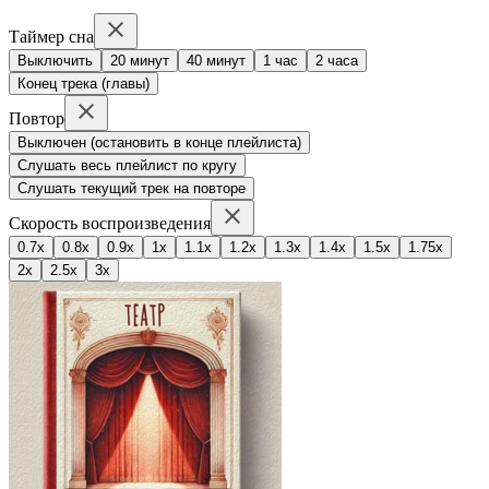
Таймер сна
Выключить
20 минут
40 минут
1 час
2 часа
Конец трека (главы)
Повтор
Выключен (остановить в конце плейлиста)
Слушать весь плейлист по кругу
Слушать текущий трек на повторе
Скорость воспроизведения
0.7x
0.8x
0.9x
1x
1.1x
1.2x
1.3x
1.4x
1.5x
1.75x
2x
2.5x
3x