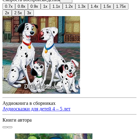
0.7x
0.8x
0.9x
1x
1.1x
1.2x
1.3x
1.4x
1.5x
1.75x
2x
2.5x
3x
Аудиокнига в сборниках
Аудиосказки для детей 4 – 5 лет
Книги автора