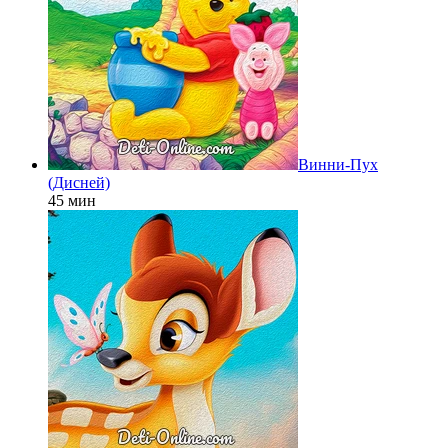
Винни-Пух
(Дисней)
45 мин