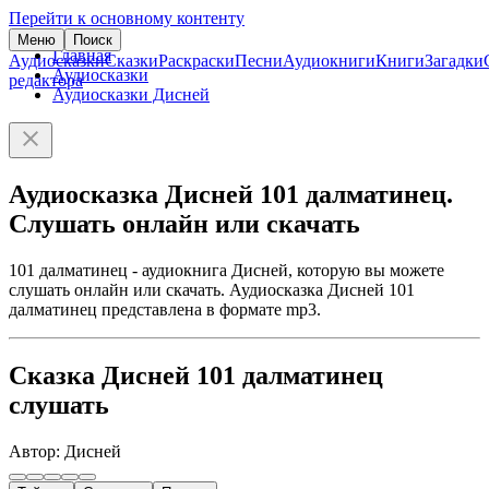
Перейти к основному контенту
Меню
Поиск
Главная
Аудиосказки
Сказки
Раскраски
Песни
Аудиокниги
Книги
Загадки
Аудиосказки
редактора
Аудиосказки Дисней
Аудиосказка Дисней 101 далматинец.
Слушать онлайн или скачать
101 далматинец - аудиокнига Дисней, которую вы можете
слушать онлайн или скачать. Аудиосказка Дисней 101
далматинец представлена в формате mp3.
Сказка Дисней 101 далматинец
слушать
Автор: Дисней