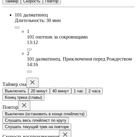
Таймер
Скорость
Повтор
101 далматинец
Длительность: 30 мин
1
101 охотник за сокровищами
13:12
2
101 далматинец. Приключения перед Рождеством
14:16
Таймер сна
Выключить
20 минут
40 минут
1 час
2 часа
Конец трека (главы)
Повтор
Выключен (остановить в конце плейлиста)
Слушать весь плейлист по кругу
Слушать текущий трек на повторе
Скорость воспроизведения