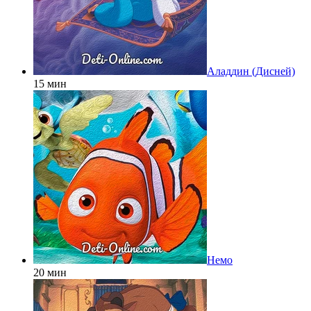
Аладдин (Дисней)
15 мин
Немо
20 мин