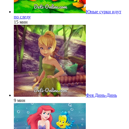
Юные сурки идут
по следу
15 мин
Фея Динь-Динь
9 мин