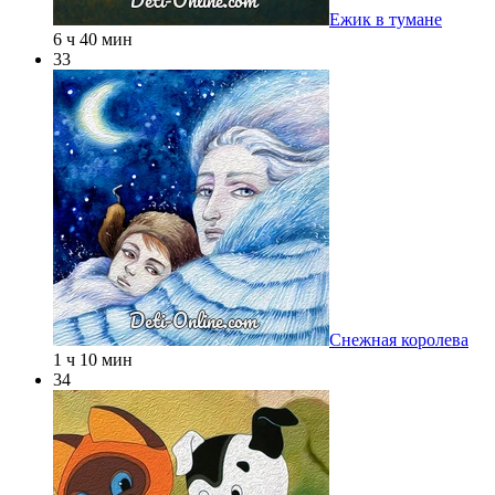
Ежик в тумане
6 ч 40 мин
33
Снежная королева
1 ч 10 мин
34