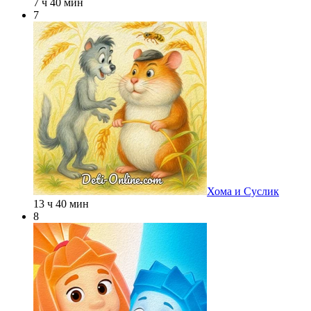
7 ч 40 мин
7
Хома и Суслик
13 ч 40 мин
8