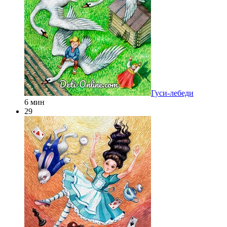
Гуси-лебеди
6 мин
29