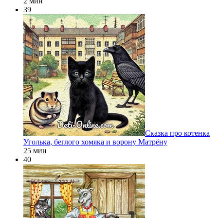
2 мин
39
Сказка про котенка
Уголька, беглого хомяка и ворону Матрёну
25 мин
40