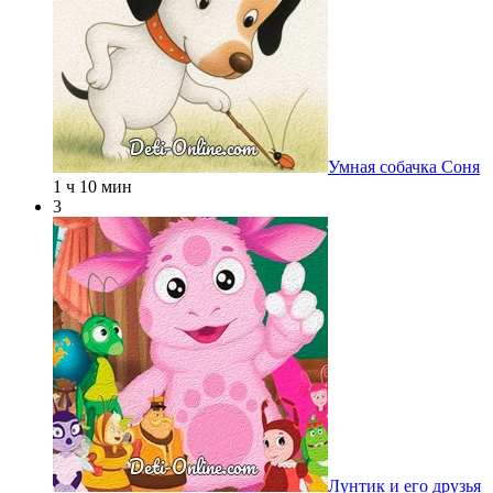
Умная собачка Соня
1 ч 10 мин
3
Лунтик и его друзья