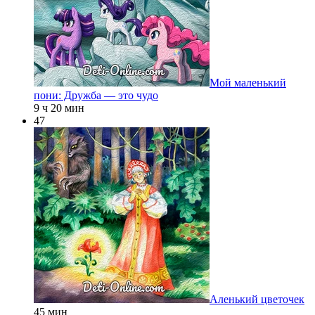
Мой маленький
пони: Дружба — это чудо
9 ч 20 мин
47
Аленький цветочек
45 мин