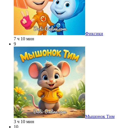
Фиксики
7 ч 10 мин
9
Мышонок Тим
3 ч 10 мин
10