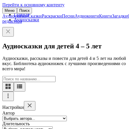
Перейти к основному контенту
Меню
Поиск
Главная
Аудиосказки
Сказки
Раскраски
Песни
Аудиокниги
Книги
Загадки
Аудиосказки
редактора
Аудиосказки для детей 4 – 5 лет
Аудиосказки, рассказы и повести для детей 4 и 5 лет на любой
вкус. Библиотека аудиокнижек с лучшими произведениями со
всего мира!
Настройки
Автор
Длительность