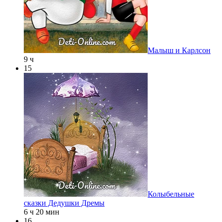
Малыш и Карлсон
9 ч
15
Колыбельные
сказки Дедушки Дремы
6 ч 20 мин
16