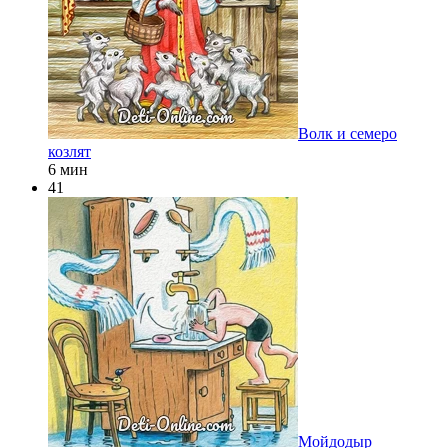
Волк и семеро
козлят
6 мин
41
Мойдодыр