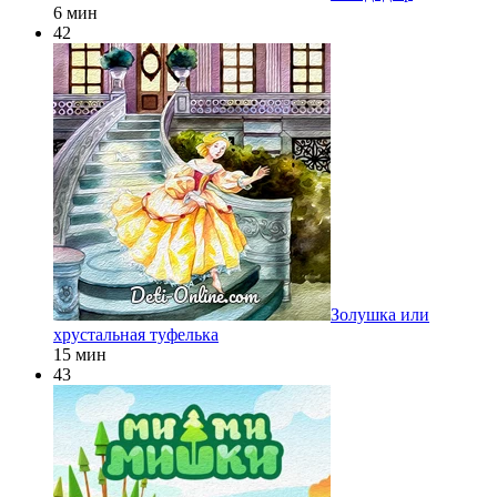
6 мин
42
Золушка или
хрустальная туфелька
15 мин
43