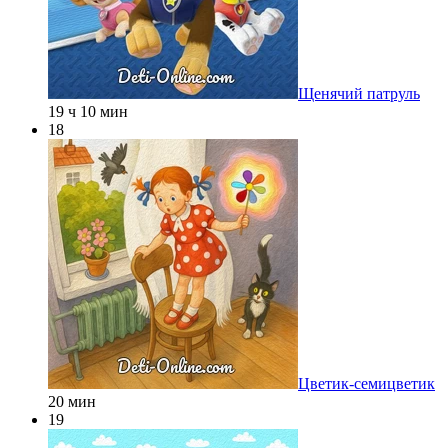
Щенячий патруль
19 ч 10 мин
18
Цветик-семицветик
20 мин
19