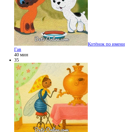
Котёнок по имени
Гав
40 мин
35