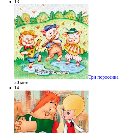
13
Три поросенка
20 мин
14