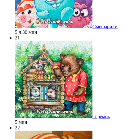
Смешарики
5 ч 30 мин
21
Теремок
5 мин
22