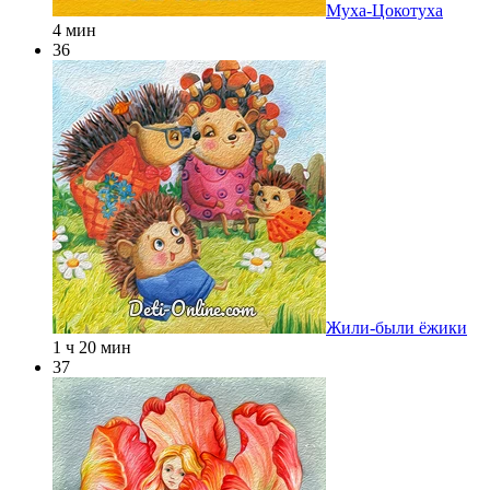
Муха-Цокотуха
4 мин
36
Жили-были ёжики
1 ч 20 мин
37