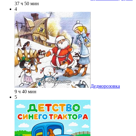
37 ч 50 мин
4
Дедморозовка
9 ч 40 мин
5