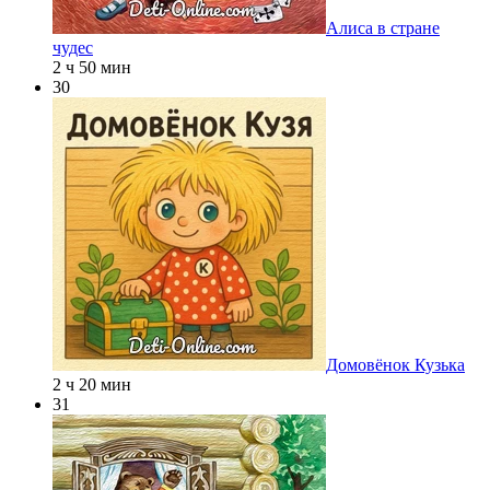
Алиса в стране
чудес
2 ч 50 мин
30
Домовёнок Кузька
2 ч 20 мин
31