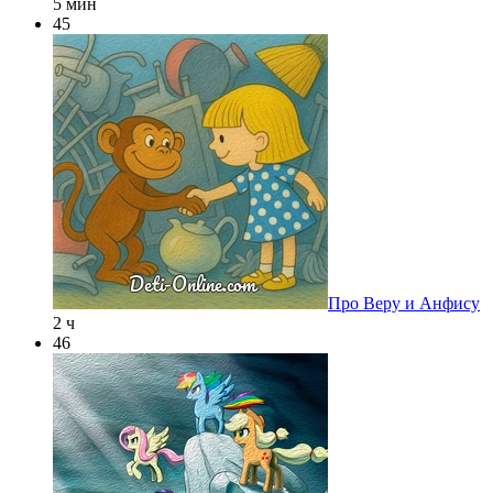
5 мин
45
Про Веру и Анфису
2 ч
46