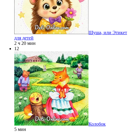
Шуша, или Этикет
для детей
2 ч 20 мин
12
Колобок
5 мин