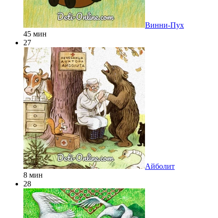
Винни-Пух
45 мин
27
Айболит
8 мин
28