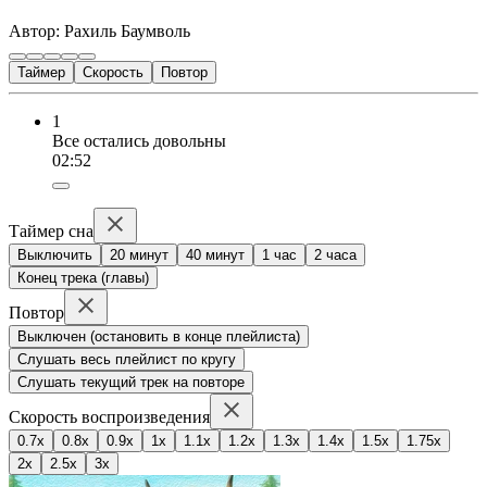
Автор: Рахиль Баумволь
Таймер
Скорость
Повтор
1
Все остались довольны
02:52
Таймер сна
Выключить
20 минут
40 минут
1 час
2 часа
Конец трека (главы)
Повтор
Выключен (остановить в конце плейлиста)
Слушать весь плейлист по кругу
Слушать текущий трек на повторе
Скорость воспроизведения
0.7x
0.8x
0.9x
1x
1.1x
1.2x
1.3x
1.4x
1.5x
1.75x
2x
2.5x
3x