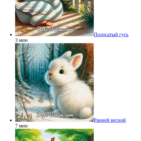
Полосатый гусь
3 мин
Ранней весной
7 мин