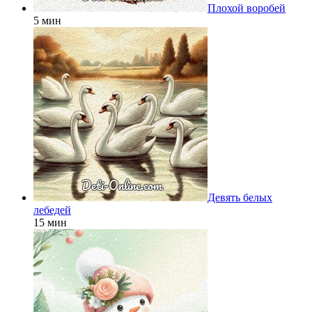
Плохой воробей
5 мин
Девять белых
лебедей
15 мин