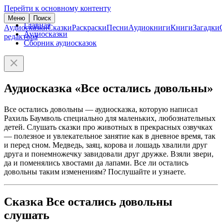
Перейти к основному контенту
Меню
Поиск
Главная
Аудиосказки
Сказки
Раскраски
Песни
Аудиокниги
Книги
Загадки
Аудиосказки
редактора
Сборник аудиосказок
Аудиосказка «Все остались довольны»
Все остались довольны — аудиосказка, которую написал
Рахиль Баумволь специально для маленьких, любознательных
детей. Слушать сказки про животных в прекрасных озвучках
— полезное и увлекательное занятие как в дневное время, так
и перед сном. Медведь, заяц, корова и лошадь хвалили друг
друга и понемножечку завидовали друг дружке. Взяли звери,
да и поменялись хвостами да лапами. Все ли остались
довольны таким изменениям? Послушайте и узнаете.
Сказка Все остались довольны
слушать