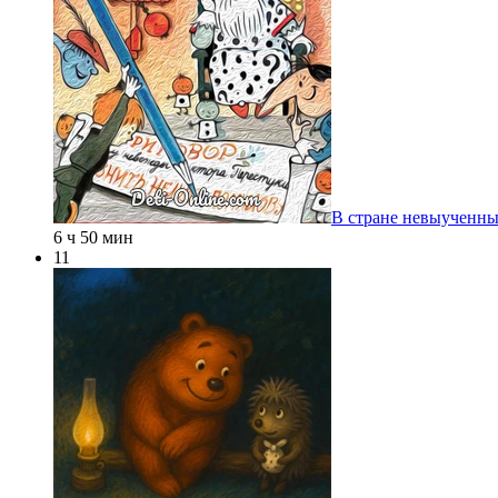
В стране невыученны
6 ч 50 мин
11