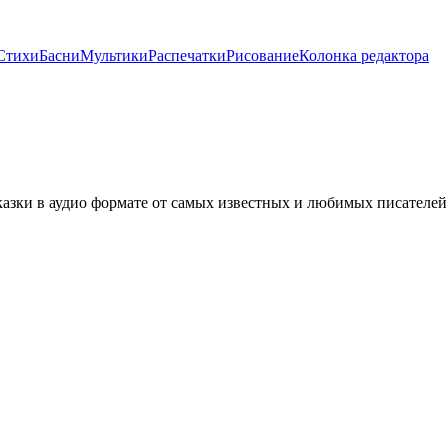
Стихи
Басни
Мультики
Распечатки
Рисование
Колонка редактора
казки в аудио формате от самых известных и любимых писателей