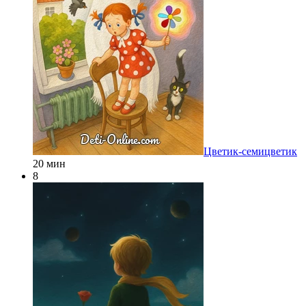
Цветик-семицветик
20 мин
8