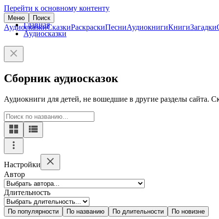
Перейти к основному контенту
Меню
Поиск
Главная
Аудиосказки
Сказки
Раскраски
Песни
Аудиокниги
Книги
Загадки
Аудиосказки
Сборник аудиосказок
Аудиокниги для детей, не вошедшие в другие разделы сайта. С
Настройки
Автор
Длительность
По популярности
По названию
По длительности
По новизне