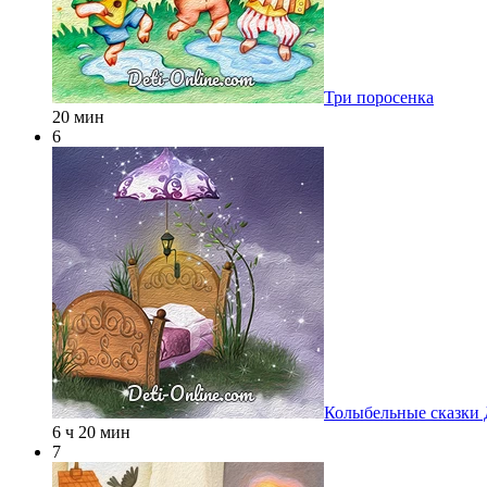
Три поросенка
20 мин
6
Колыбельные сказки
6 ч 20 мин
7