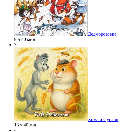
Дедморозовка
9 ч 40 мин
3
Хома и Суслик
13 ч 40 мин
4