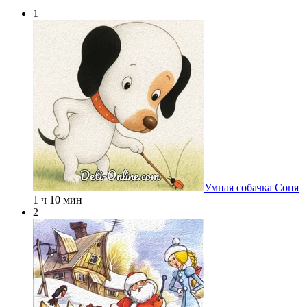
1
Умная собачка Соня
1 ч 10 мин
2