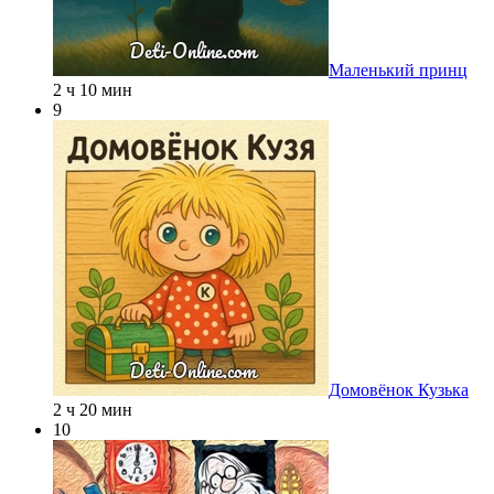
Маленький принц
2 ч 10 мин
9
Домовёнок Кузька
2 ч 20 мин
10