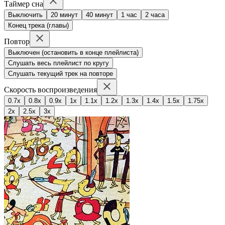
Таймер сна
Выключить
20 минут
40 минут
1 час
2 часа
Конец трека (главы)
Повтор
Выключен (остановить в конце плейлиста)
Слушать весь плейлист по кругу
Слушать текущий трек на повторе
Скорость воспроизведения
0.7x
0.8x
0.9x
1x
1.1x
1.2x
1.3x
1.4x
1.5x
1.75x
2x
2.5x
3x