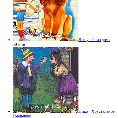
Лев ушёл из дома
50 мин
Пико - Хрустальное
Горлышко