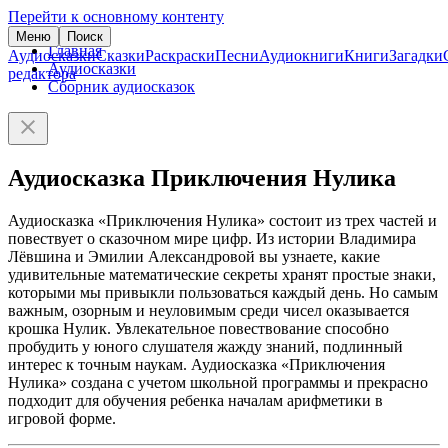
Перейти к основному контенту
Меню
Поиск
Главная
Аудиосказки
Сказки
Раскраски
Песни
Аудиокниги
Книги
Загадки
Аудиосказки
редактора
Сборник аудиосказок
Аудиосказка Приключения Нулика
Аудиосказка «Приключения Нулика» состоит из трех частей и
повествует о сказочном мире цифр. Из истории Владимира
Лёвшина и Эмилии Александровой вы узнаете, какие
удивительные математические секреты хранят простые знаки,
которыми мы привыкли пользоваться каждый день. Но самым
важным, озорным и неуловимым среди чисел оказывается
крошка Нулик. Увлекательное повествование способно
пробудить у юного слушателя жажду знаний, подлинный
интерес к точным наукам. Аудиосказка «Приключения
Нулика» создана с учетом школьной программы и прекрасно
подходит для обучения ребенка началам арифметики в
игровой форме.