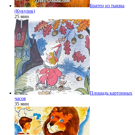
Братец из тыквы
(Кукулик)
25 мин
Площадь картонных
часов
35 мин