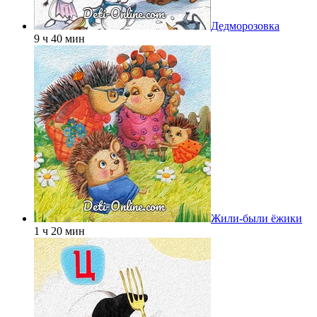
Дедморозовка
9 ч 40 мин
Жили-были ёжики
1 ч 20 мин