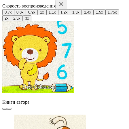
Скорость воспроизведения
0.7x
0.8x
0.9x
1x
1.1x
1.2x
1.3x
1.4x
1.5x
1.75x
2x
2.5x
3x
Книги автора