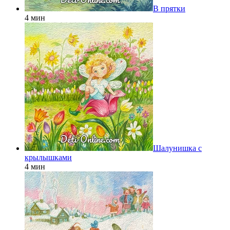
В прятки
4 мин
Шалунишка с
крылышками
4 мин