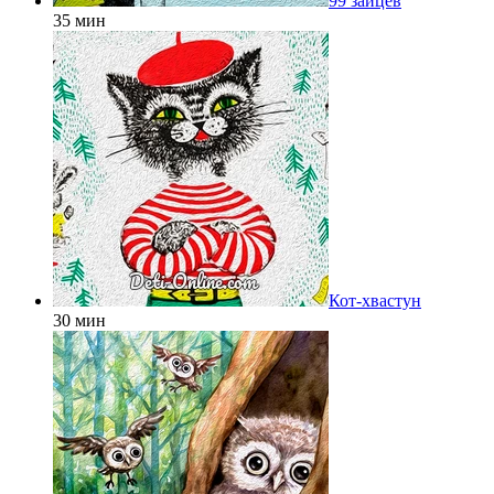
99 зайцев
35 мин
Кот-хвастун
30 мин