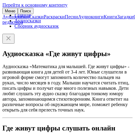
Перейти к основному контенту
Меню
Поиск
Главная
Аудиосказки
Сказки
Раскраски
Песни
Аудиокниги
Книги
Загадки
Аудиосказки
редактора
Сборник аудиосказок
Аудиосказка «Где живут цифры»
Аудиосказка «Математика для малышей. Где живут цифры» -
развивающая книга для детей от 3-4 лет. Юные слушатели в
игровой форме смогут запомнить количество пальцев на
руках, число месяцев в году. Малыши научатся считать птиц,
писать цифры и получат еще много полезных навыков. Дети
любят слушать эту аудио сказку благодаря тонкому юмору
автора, запоминающимся стихотворениям. Книга ответит на
различные вопросы об окружающем мире, поможет ребенку
открыть для себя прелесть точных наук.
Где живут цифры слушать онлайн