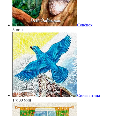
Совёнок
3 мин
Синяя птица
1 ч 30 мин