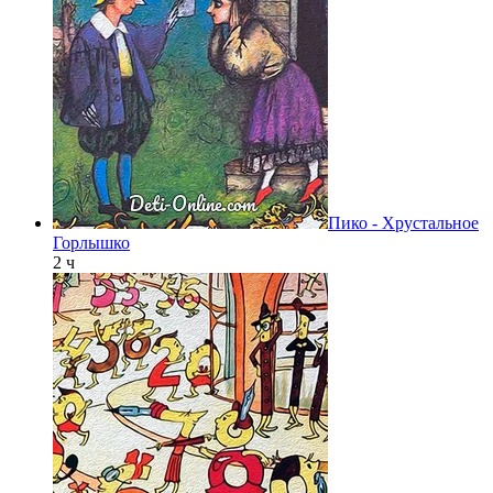
Пико - Хрустальное
Горлышко
2 ч