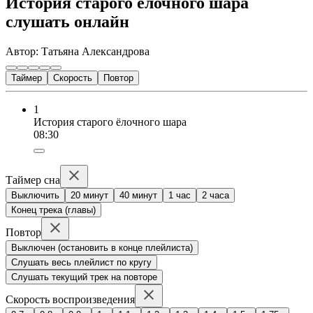
История старого елочного шара
слушать онлайн
Автор: Татьяна Александрова
Таймер
Скорость
Повтор
1
История старого ёлочного шара
08:30
Таймер сна
Выключить
20 минут
40 минут
1 час
2 часа
Конец трека (главы)
Повтор
Выключен (остановить в конце плейлиста)
Слушать весь плейлист по кругу
Слушать текущий трек на повторе
Скорость воспроизведения