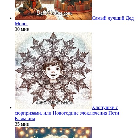
Самый лучший Дед
Мороз
30 мин
Хлопушки с
сюрпризами, или Новогодние злоключения Пети
Кляксина
35 мин