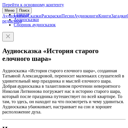
Перейти к основному контенту
Меню
Поиск
Главная
Аудиосказки
Сказки
Раскраски
Песни
Аудиокниги
Книги
Загадки
Аудиосказки
редактора
Сборник аудиосказок
Аудиосказка «История старого
елочного шара»
Аудиосказка «История старого елочного шара», созданная
Татьяной Александровой, переносит маленьких слушателей в
удивительный мир праздника и мыслей елочного шара.
Добрая аудиосказка в талантливом прочтении невероятного
Николая Литвинова погружает нас в историю старого шара,
который после праздника путешествует по всей квартире. То
там, то здесь, он находит на что посмотреть и чему удивиться.
Аудиосказка убаюкивает, настраивает на сон и хорошее
расположение духа.