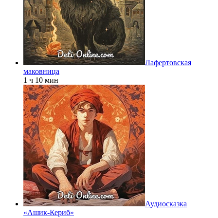
Лафертовская
маковница
1 ч 10 мин
Аудиосказка
«Ашик-Кериб»