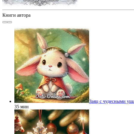
Книги автора
Заяц с чудесными уш
35 мин