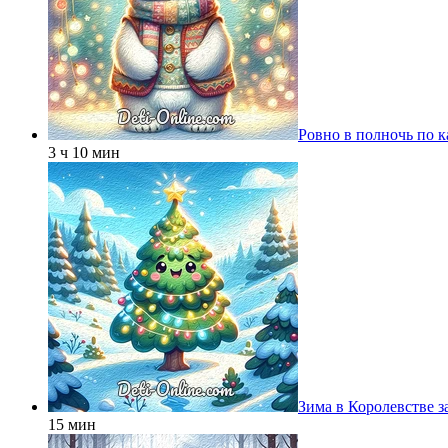
Ровно в полночь по 
3 ч 10 мин
Зима в Королевстве з
15 мин