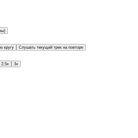
вы)
о кругу
Слушать текущий трек на повторе
2.5x
3x