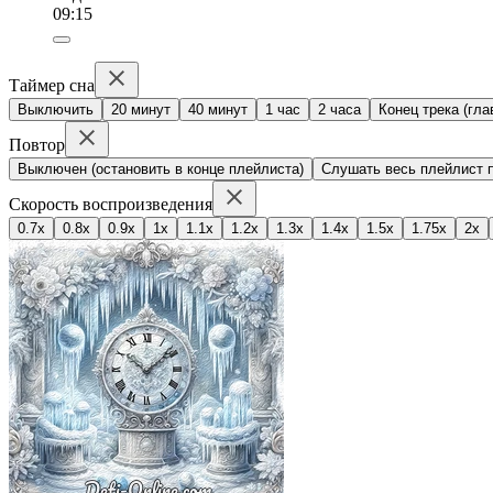
09:15
Таймер сна
Выключить
20 минут
40 минут
1 час
2 часа
Конец трека (гла
Повтор
Выключен (остановить в конце плейлиста)
Слушать весь плейлист п
Скорость воспроизведения
0.7x
0.8x
0.9x
1x
1.1x
1.2x
1.3x
1.4x
1.5x
1.75x
2x