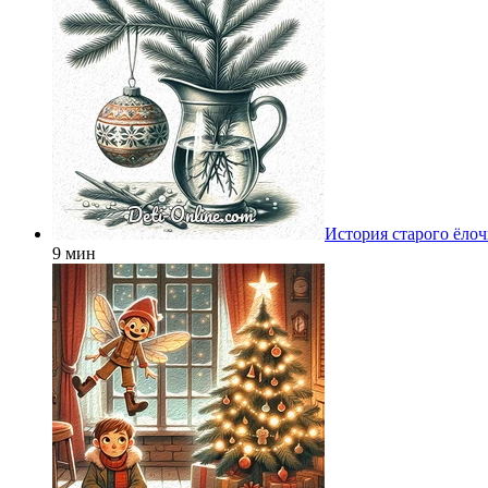
История старого ёло
9 мин