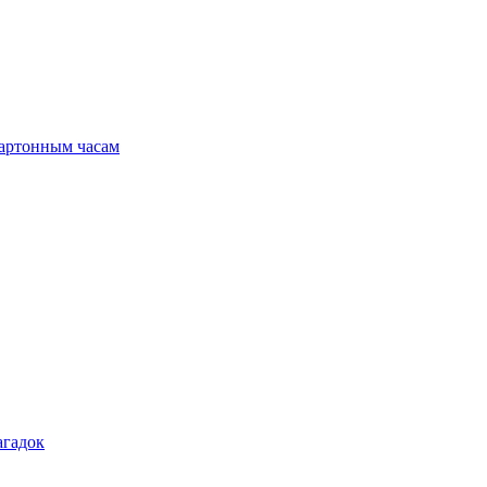
картонным часам
агадок