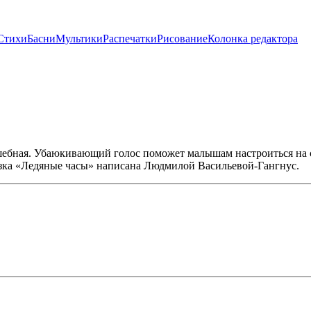
Стихи
Басни
Мультики
Распечатки
Рисование
Колонка редактора
ебная. Убаюкивающий голос поможет малышам настроиться на сон
азка «Ледяные часы» написана Людмилой Васильевой-Гангнус.