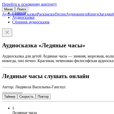
Перейти к основному контенту
Меню
Поиск
Главная
Аудиосказки
Сказки
Раскраски
Песни
Аудиокниги
Книги
Загадки
Аудиосказки
Сборник аудиосказок
Аудиосказка «Ледяные часы»
Аудиосказка для детей Ледяные часы — зимняя, морозная, волш
никогда, оно вечно. Красивая, немножко философская аудиоск
Ледяные часы слушать онлайн
Автор: Людмила Васильева-Гангнус
Таймер
Скорость
Повтор
1
Ледяные часы