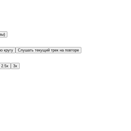
вы)
о кругу
Слушать текущий трек на повторе
2.5x
3x