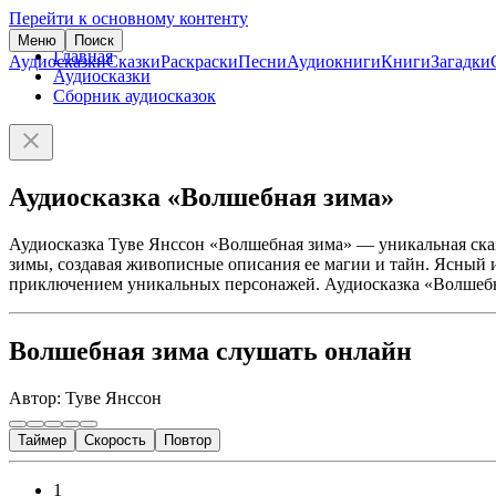
Перейти к основному контенту
Меню
Поиск
Главная
Аудиосказки
Сказки
Раскраски
Песни
Аудиокниги
Книги
Загадки
Аудиосказки
Сборник аудиосказок
Аудиосказка «Волшебная зима»
Аудиосказка Туве Янссон «Волшебная зима» — уникальная сказ
зимы, создавая живописные описания ее магии и тайн. Ясный 
приключением уникальных персонажей. Аудиосказка «Волшебная
Волшебная зима слушать онлайн
Автор: Туве Янссон
Таймер
Скорость
Повтор
1