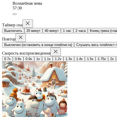
Волшебная зима
57:30
Таймер сна
Выключить
20 минут
40 минут
1 час
2 часа
Конец трека (гла
Повтор
Выключен (остановить в конце плейлиста)
Слушать весь плейлист п
Скорость воспроизведения
0.7x
0.8x
0.9x
1x
1.1x
1.2x
1.3x
1.4x
1.5x
1.75x
2x