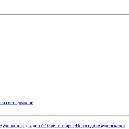
на свете драконе
Аудиокниги для детей 10 лет и старше
Новогодние аудиосказки