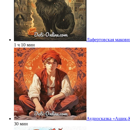
Лафертовская маковн
1 ч 10 мин
Аудиосказка «Ашик-
30 мин