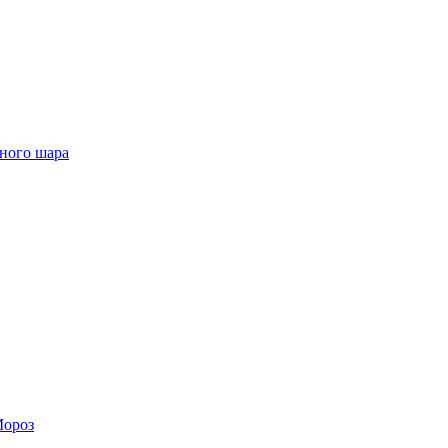
чного шара
Мороз