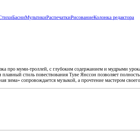
Стихи
Басни
Мультики
Распечатки
Рисование
Колонка редактора
ка про муми-троллей, с глубоким содержанием и мудрыми урокам
и плавный стиль повествования Туве Янссон позволяет полност
 зима» сопровождается музыкой, а прочтение мастером своего 