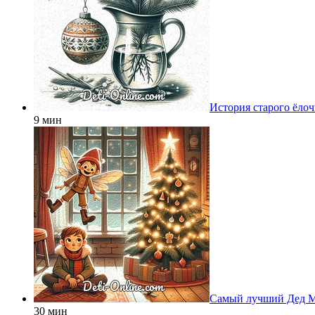
История старого ёло
9 мин
Самый лучший Дед 
30 мин