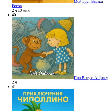
Мой друг Васька
Рогов
2 ч 10 мин
40
Про Веру и Анфису
2 ч
41