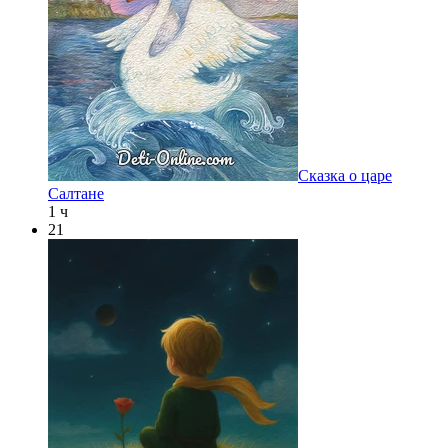
Сказка о царе
Салтане
1 ч
21