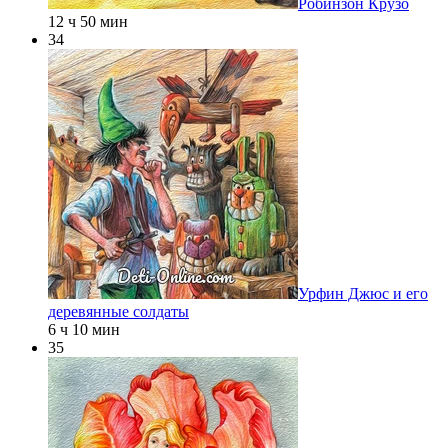
Робинзон Крузо
12 ч 50 мин
34
Урфин Джюс и его
деревянные солдаты
6 ч 10 мин
35