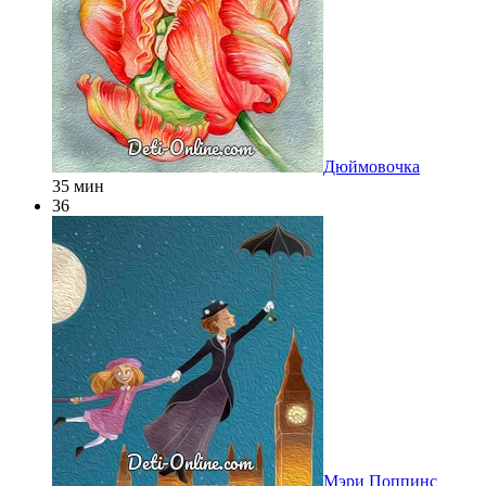
Дюймовочка
35 мин
36
Мэри Поппинс