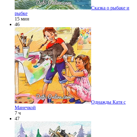
Сказка о рыбаке и
рыбке
15 мин
46
Однажды Катя с
Манечкой
7 ч
47