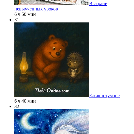
В стране
невыученных уроков
6 ч 50 мин
31
Ежик в тумане
6 ч 40 мин
32