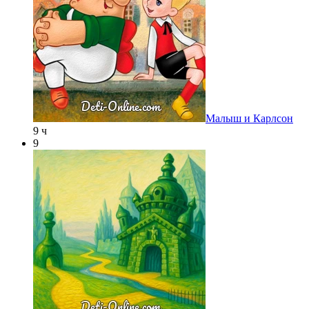
Малыш и Карлсон
9 ч
9