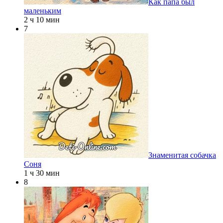
Как папа был
маленьким
2 ч 10 мин
7
Знаменитая собачка
Соня
1 ч 30 мин
8