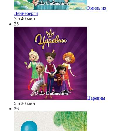
Эмиль из
Лённеберги
7 ч 40 мин
25
Царевны
5 ч 30 мин
26