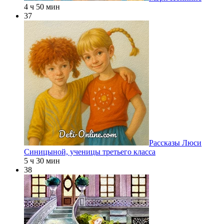
4 ч 50 мин
37
Рассказы Люси
Синицыной, ученицы третьего класса
5 ч 30 мин
38