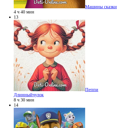
Машины сказки
4 ч 40 мин
13
Пеппи
Длинныйчулок
8 ч 30 мин
14