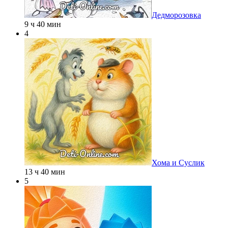
Дедморозовка
9 ч 40 мин
4
Хома и Суслик
13 ч 40 мин
5