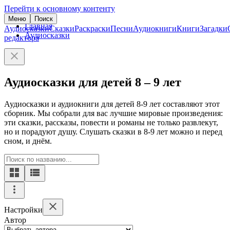
Перейти к основному контенту
Меню
Поиск
Главная
Аудиосказки
Сказки
Раскраски
Песни
Аудиокниги
Книги
Загадки
Аудиосказки
редактора
Аудиосказки для детей 8 – 9 лет
Аудиосказки и аудиокниги для детей 8-9 лет составляют этот
сборник. Мы собрали для вас лучшие мировые произведения:
эти сказки, рассказы, повести и романы не только развлекут,
но и порадуют душу. Слушать сказки в 8-9 лет можно и перед
сном, и днём.
Настройки
Автор