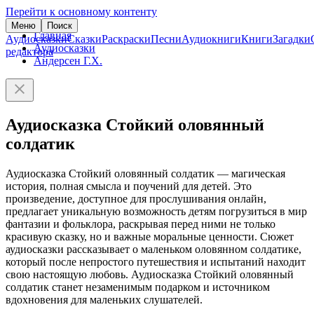
Перейти к основному контенту
Меню
Поиск
Главная
Аудиосказки
Сказки
Раскраски
Песни
Аудиокниги
Книги
Загадки
Аудиосказки
редактора
Андерсен Г.Х.
Аудиосказка Стойкий оловянный
солдатик
Аудиосказка Стойкий оловянный солдатик — магическая
история, полная смысла и поучений для детей. Это
произведение, доступное для прослушивания онлайн,
предлагает уникальную возможность детям погрузиться в мир
фантазии и фольклора, раскрывая перед ними не только
красивую сказку, но и важные моральные ценности. Сюжет
аудиосказки рассказывает о маленьком оловянном солдатике,
который после непростого путешествия и испытаний находит
свою настоящую любовь. Аудиосказка Стойкий оловянный
солдатик станет незаменимым подарком и источником
вдохновения для маленьких слушателей.