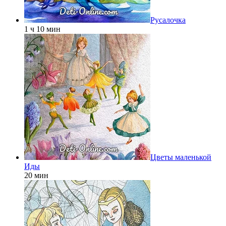
Русалочка
1 ч 10 мин
Цветы маленькой
Иды
20 мин