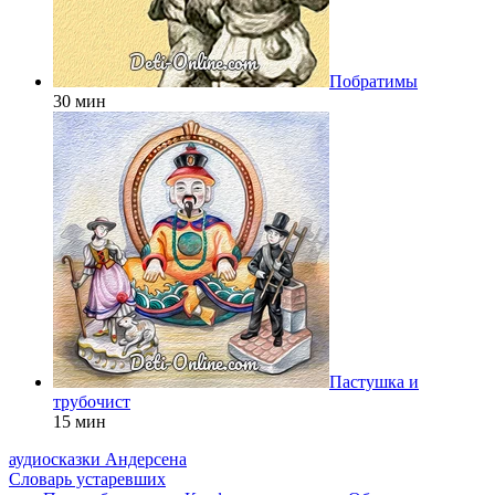
Побратимы
30 мин
Пастушка и
трубочист
15 мин
аудиосказки Андерсена
Словарь устаревших