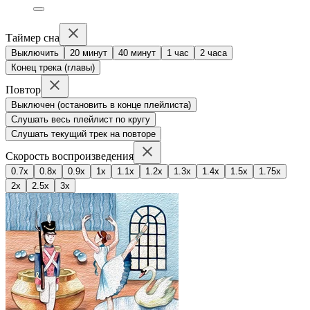
Таймер сна
Выключить
20 минут
40 минут
1 час
2 часа
Конец трека (главы)
Повтор
Выключен (остановить в конце плейлиста)
Слушать весь плейлист по кругу
Слушать текущий трек на повторе
Скорость воспроизведения
0.7x
0.8x
0.9x
1x
1.1x
1.2x
1.3x
1.4x
1.5x
1.75x
2x
2.5x
3x