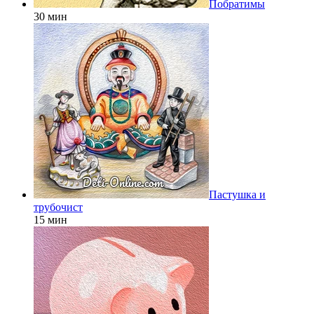
Побратимы
30 мин
Пастушка и
трубочист
15 мин