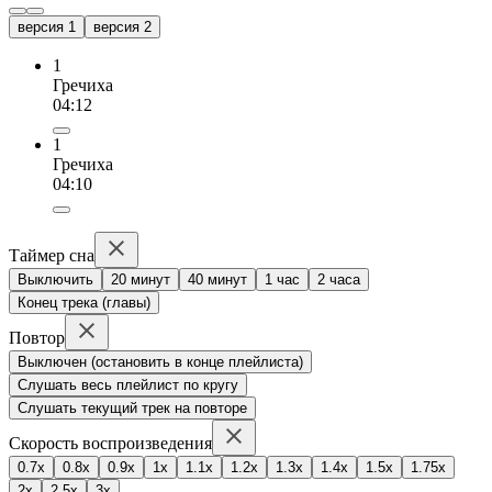
версия 1
версия 2
1
Гречиха
04:12
1
Гречиха
04:10
Таймер сна
Выключить
20 минут
40 минут
1 час
2 часа
Конец трека (главы)
Повтор
Выключен (остановить в конце плейлиста)
Слушать весь плейлист по кругу
Слушать текущий трек на повторе
Скорость воспроизведения
0.7x
0.8x
0.9x
1x
1.1x
1.2x
1.3x
1.4x
1.5x
1.75x
2x
2.5x
3x