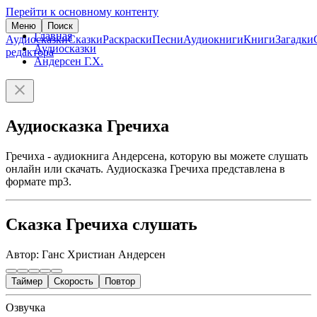
Перейти к основному контенту
Меню
Поиск
Главная
Аудиосказки
Сказки
Раскраски
Песни
Аудиокниги
Книги
Загадки
Аудиосказки
редактора
Андерсен Г.Х.
Аудиосказка Гречиха
Гречиха - аудиокнига Андерсена, которую вы можете слушать
онлайн или скачать. Аудиосказка Гречиха представлена в
формате mp3.
Сказка Гречиха слушать
Автор: Ганс Христиан Андерсен
Таймер
Скорость
Повтор
Озвучка