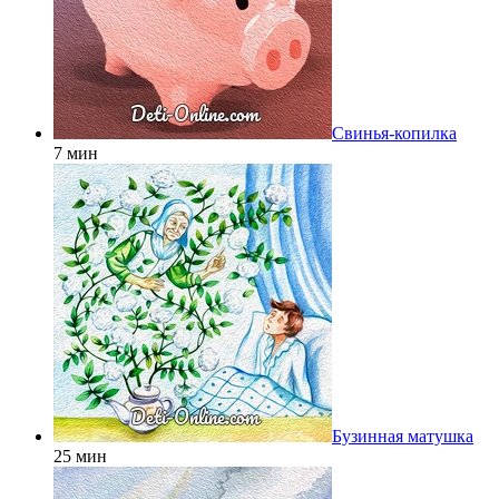
Свинья-копилка
7 мин
Бузинная матушка
25 мин