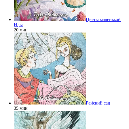
Цветы маленькой
Иды
20 мин
Райский сад
35 мин