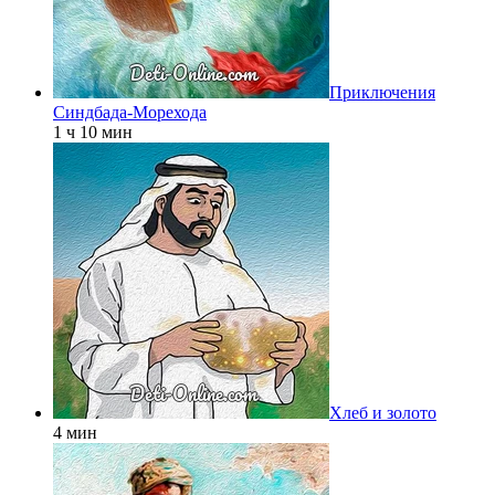
Приключения
Синдбада-Морехода
1 ч 10 мин
Хлеб и золото
4 мин