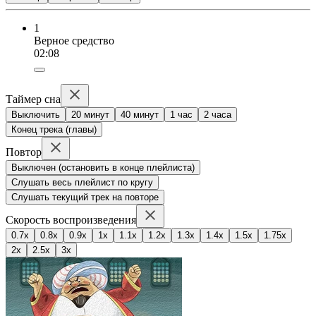
1
Верное средство
02:08
Таймер сна
Выключить
20 минут
40 минут
1 час
2 часа
Конец трека (главы)
Повтор
Выключен (остановить в конце плейлиста)
Слушать весь плейлист по кругу
Слушать текущий трек на повторе
Скорость воспроизведения
0.7x
0.8x
0.9x
1x
1.1x
1.2x
1.3x
1.4x
1.5x
1.75x
2x
2.5x
3x