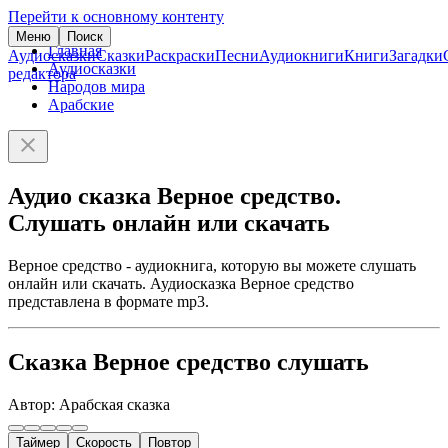
Перейти к основному контенту
Меню
Поиск
Главная
Аудиосказки
Сказки
Раскраски
Песни
Аудиокниги
Книги
Загадки
Аудиосказки
редактора
Народов мира
Арабские
Аудио сказка Верное средство.
Слушать онлайн или скачать
Верное средство - аудиокнига, которую вы можете слушать
онлайн или скачать. Аудиосказка Верное средство
представлена в формате mp3.
Сказка Верное средство слушать
Автор: Арабская сказка
Таймер
Скорость
Повтор