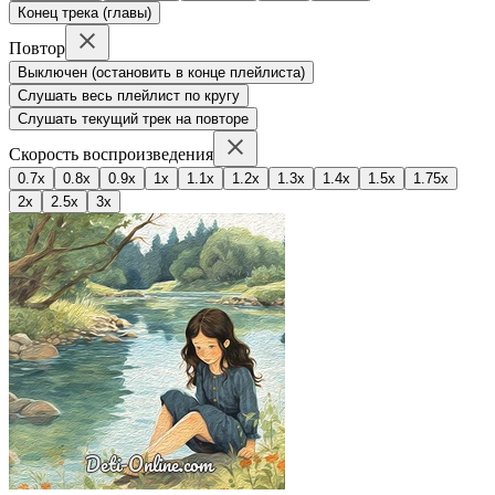
Конец трека (главы)
Повтор
Выключен (остановить в конце плейлиста)
Слушать весь плейлист по кругу
Слушать текущий трек на повторе
Скорость воспроизведения
0.7x
0.8x
0.9x
1x
1.1x
1.2x
1.3x
1.4x
1.5x
1.75x
2x
2.5x
3x