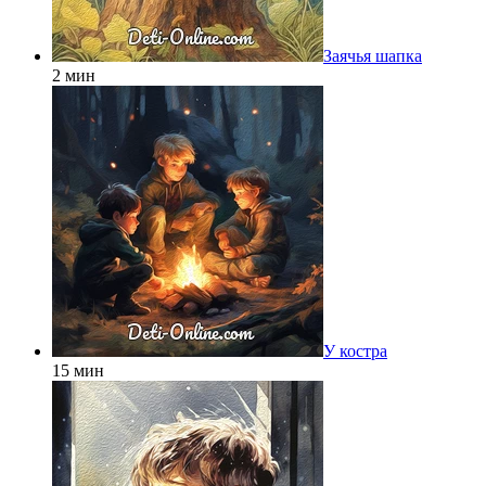
Заячья шапка
2 мин
У костра
15 мин