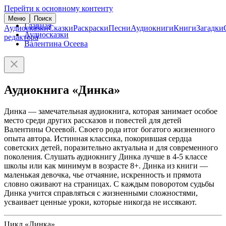
Перейти к основному контенту
Меню
Поиск
Главная
Аудиосказки
Сказки
Раскраски
Песни
Аудиокниги
Книги
Загадки
Аудиосказки
редактора
Валентина Осеева
Аудиокнига «Динка»
Динка — замечательная аудиокнига, которая занимает особое
место среди других рассказов и повестей для детей
Валентины Осеевой. Своего рода итог богатого жизненного
опыта автора. Истинная классика, покорившая сердца
советских детей, поразительно актуальна и для современного
поколения. Слушать аудиокнигу Динка лучше в 4-5 классе
школы или как минимум в возрасте 8+. Динка из книги —
маленькая девочка, чье отчаяние, искренность и прямота
словно оживают на страницах. С каждым поворотом судьбы
Динка учится справляться с жизненными сложностями,
усваивает ценные уроки, которые никогда не иссякают.
Цикл «Динка»