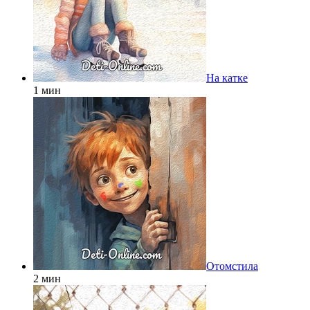
На катке
1 мин
Отомстила
2 мин