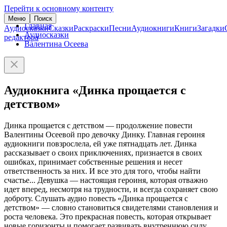
Перейти к основному контенту
Меню
Поиск
Главная
Аудиосказки
Сказки
Раскраски
Песни
Аудиокниги
Книги
Загадки
Аудиосказки
редактора
Валентина Осеева
Аудиокнига «Динка прощается с
детством»
Динка прощается с детством — продолжение повести
Валентины Осеевой про девочку Динку. Главная героиня
аудиокниги повзрослела, ей уже пятнадцать лет. Динка
рассказывает о своих приключениях, признается в своих
ошибках, принимает собственные решения и несет
ответственность за них. И все это для того, чтобы найти
счастье... Девушка — настоящая героиня, которая отважно
идет вперед, несмотря на трудности, и всегда сохраняет свою
доброту. Слушать аудио повесть «Динка прощается с
детством» — словно становиться свидетелями становления и
роста человека. Это прекрасная повесть, которая открывает
новые горизонты и помогает развивать внутреннюю силу.