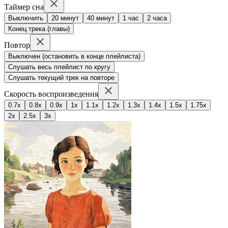
Таймер сна
Выключить
20 минут
40 минут
1 час
2 часа
Конец трека (главы)
Повтор
Выключен (остановить в конце плейлиста)
Слушать весь плейлист по кругу
Слушать текущий трек на повторе
Скорость воспроизведения
0.7x
0.8x
0.9x
1x
1.1x
1.2x
1.3x
1.4x
1.5x
1.75x
2x
2.5x
3x