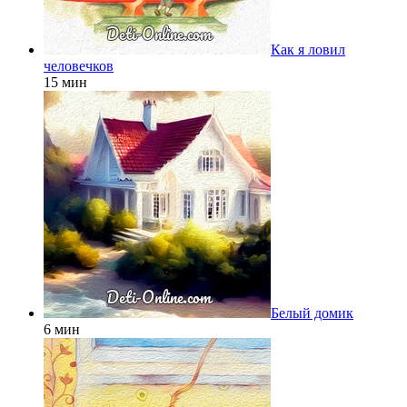
Как я ловил
человечков
15 мин
Белый домик
6 мин