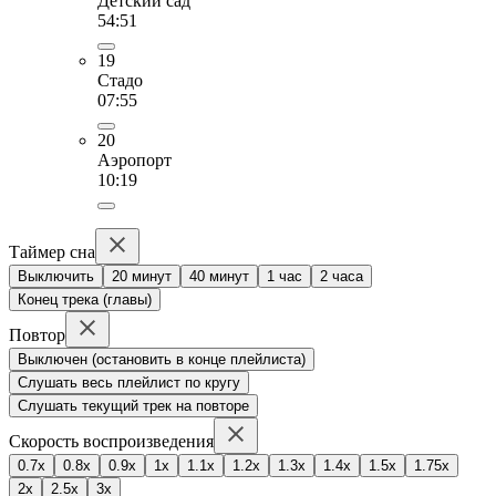
Детский сад
54:51
19
Стадо
07:55
20
Аэропорт
10:19
Таймер сна
Выключить
20 минут
40 минут
1 час
2 часа
Конец трека (главы)
Повтор
Выключен (остановить в конце плейлиста)
Слушать весь плейлист по кругу
Слушать текущий трек на повторе
Скорость воспроизведения
0.7x
0.8x
0.9x
1x
1.1x
1.2x
1.3x
1.4x
1.5x
1.75x
2x
2.5x
3x