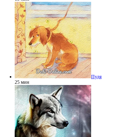
Пудя
25 мин