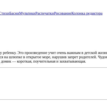
Стихи
Басни
Мультики
Распечатки
Рисование
Колонка редактора
 ребенку. Это произведение учит очень важным в детской жизн
ся на шлюпке в открытое море, нарушив запрет родителей. Чудо
й домик — короткая, поучительная и захватывающая.