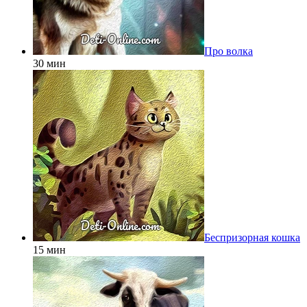
Про волка
30 мин
Беспризорная кошка
15 мин