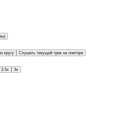
вы)
о кругу
Слушать текущий трек на повторе
2.5x
3x