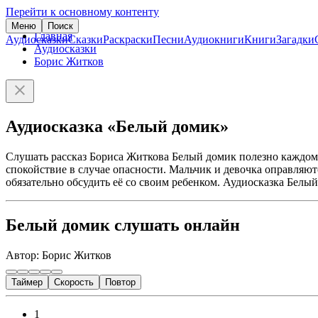
Перейти к основному контенту
Меню
Поиск
Главная
Аудиосказки
Сказки
Раскраски
Песни
Аудиокниги
Книги
Загадки
Аудиосказки
Борис Житков
Аудиосказка «Белый домик»
Слушать рассказ Бориса Житкова Белый домик полезно каждому
спокойствие в случае опасности. Мальчик и девочка оправляют
обязательно обсудить её со своим ребенком. Аудиосказка Белы
Белый домик слушать онлайн
Автор: Борис Житков
Таймер
Скорость
Повтор
1