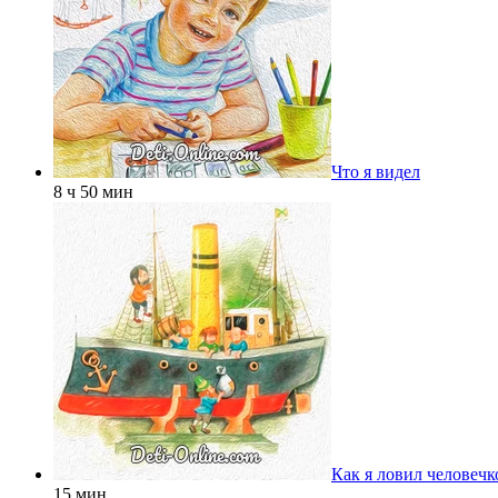
Что я видел
8 ч 50 мин
Как я ловил человечк
15 мин