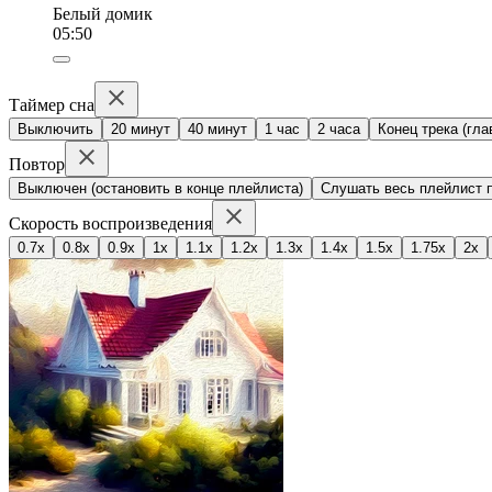
Белый домик
05:50
Таймер сна
Выключить
20 минут
40 минут
1 час
2 часа
Конец трека (гла
Повтор
Выключен (остановить в конце плейлиста)
Слушать весь плейлист п
Скорость воспроизведения
0.7x
0.8x
0.9x
1x
1.1x
1.2x
1.3x
1.4x
1.5x
1.75x
2x