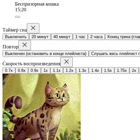
Беспризорная кошка
15:20
Таймер сна
Выключить
20 минут
40 минут
1 час
2 часа
Конец трека (гла
Повтор
Выключен (остановить в конце плейлиста)
Слушать весь плейлист п
Скорость воспроизведения
0.7x
0.8x
0.9x
1x
1.1x
1.2x
1.3x
1.4x
1.5x
1.75x
2x