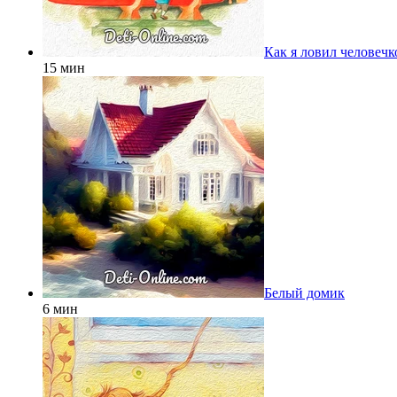
Как я ловил человечк
15 мин
Белый домик
6 мин