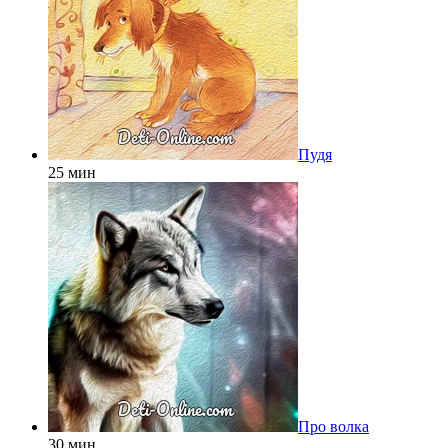
Пудя
25 мин
Про волка
30 мин