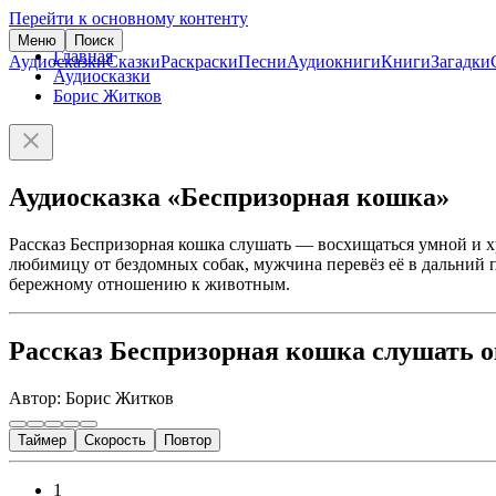
Перейти к основному контенту
Меню
Поиск
Главная
Аудиосказки
Сказки
Раскраски
Песни
Аудиокниги
Книги
Загадки
Аудиосказки
Борис Житков
Аудиосказка «Беспризорная кошка»
Рассказ Беспризорная кошка слушать — восхищаться умной и х
любимицу от бездомных собак, мужчина перевёз её в дальний п
бережному отношению к животным.
Рассказ Беспризорная кошка слушать 
Автор: Борис Житков
Таймер
Скорость
Повтор
1