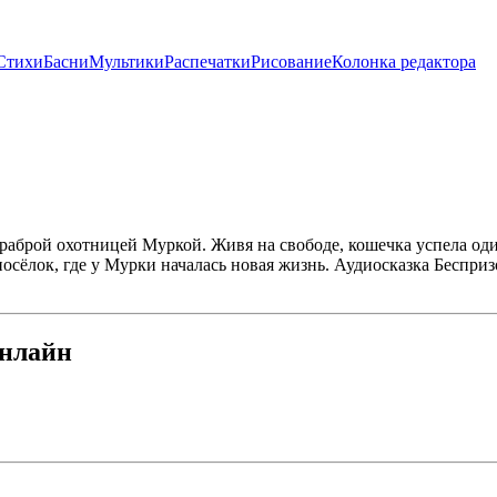
Стихи
Басни
Мультики
Распечатки
Рисование
Колонка редактора
раброй охотницей Муркой. Живя на свободе, кошечка успела оди
осёлок, где у Мурки началась новая жизнь. Аудиосказка Беспри
онлайн