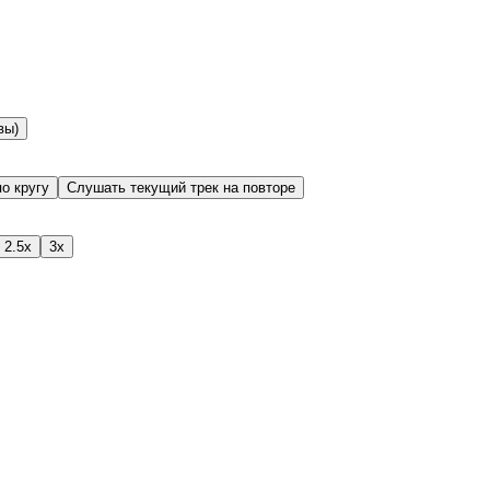
вы)
о кругу
Слушать текущий трек на повторе
2.5x
3x