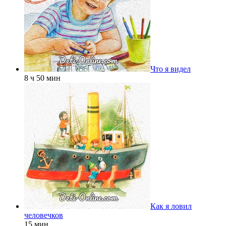
Что я видел
8 ч 50 мин
Как я ловил
человечков
15 мин