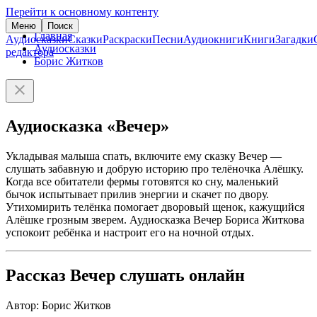
Перейти к основному контенту
Меню
Поиск
Главная
Аудиосказки
Сказки
Раскраски
Песни
Аудиокниги
Книги
Загадки
Аудиосказки
редактора
Борис Житков
Аудиосказка «Вечер»
Укладывая малыша спать, включите ему сказку Вечер —
слушать забавную и добрую историю про телёночка Алёшку.
Когда все обитатели фермы готовятся ко сну, маленький
бычок испытывает прилив энергии и скачет по двору.
Утихомирить телёнка помогает дворовый щенок, кажущийся
Алёшке грозным зверем. Аудиосказка Вечер Бориса Житкова
успокоит ребёнка и настроит его на ночной отдых.
Рассказ Вечер слушать онлайн
Автор: Борис Житков