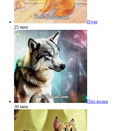
Пудя
25 мин
Про волка
30 мин