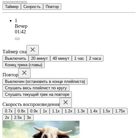
Таймер
Скорость
Повтор
1
Вечер
01:42
Таймер сна
Выключить
20 минут
40 минут
1 час
2 часа
Конец трека (главы)
Повтор
Выключен (остановить в конце плейлиста)
Слушать весь плейлист по кругу
Слушать текущий трек на повторе
Скорость воспроизведения
0.7x
0.8x
0.9x
1x
1.1x
1.2x
1.3x
1.4x
1.5x
1.75x
2x
2.5x
3x