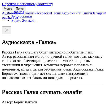
Перейти к основному контенту
Меню
Поиск
Главная
Аудиосказки
Сказки
Раскраски
Песни
Аудиокниги
Книги
Загадки
Аудиосказки
редактора
Борис Житков
Аудиосказка «Галка»
Рассказ Галка слушать будет интересно любителям птиц.
Автор рассказывает историю ручной галки, которая таскала у
своих хозяев блестящие предметы — монетки, цветные
стеклышки и украшения. Крылатая воровка попалась с
поличным, когда прятала бабушкины очки. Аудиосказка Галка
Бориса Житкова поднимет слушателям настроение и
познакомит их с забавными повадками пернатых.
Рассказ Галка слушать онлайн
Автор: Борис Житков