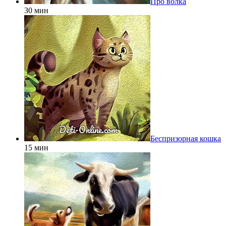
Про волка
30 мин
Беспризорная кошка
15 мин