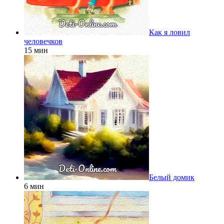
Как я ловил
человечков
15 мин
Белый домик
6 мин