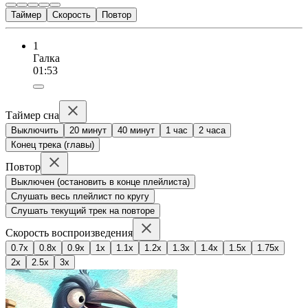
Таймер
Скорость
Повтор
1
Галка
01:53
Таймер сна
Выключить
20 минут
40 минут
1 час
2 часа
Конец трека (главы)
Повтор
Выключен (остановить в конце плейлиста)
Слушать весь плейлист по кругу
Слушать текущий трек на повторе
Скорость воспроизведения
0.7x
0.8x
0.9x
1x
1.1x
1.2x
1.3x
1.4x
1.5x
1.75x
2x
2.5x
3x