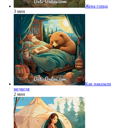
Жена горца
3 мин
Как наказали
медведя
2 мин