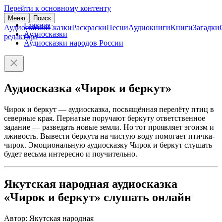
Перейти к основному контенту
Меню
Поиск
Главная
Аудиосказки
Сказки
Раскраски
Песни
Аудиокниги
Книги
Загадки
Аудиосказки
редактора
Аудиосказки народов России
Аудиосказка «Чирок и беркут»
Чирок и беркут — аудиосказка, посвящённая перелёту птиц в
северные края. Пернатые поручают беркуту ответственное
задание — разведать новые земли. Но тот проявляет эгоизм и
лживость. Вывести беркута на чистую воду помогает птичка-
чирок. Эмоциональную аудиосказку Чирок и беркут слушать
будет весьма интересно и поучительно.
Якутская народная аудиосказка
«Чирок и беркут» слушать онлайн
Автор: Якутская народная