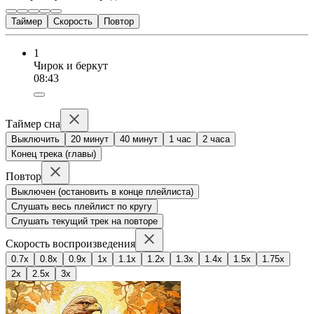
Таймер
Скорость
Повтор
1
Чирок и беркут
08:43
Таймер сна
Выключить
20 минут
40 минут
1 час
2 часа
Конец трека (главы)
Повтор
Выключен (остановить в конце плейлиста)
Слушать весь плейлист по кругу
Слушать текущий трек на повторе
Скорость воспроизведения
0.7x
0.8x
0.9x
1x
1.1x
1.2x
1.3x
1.4x
1.5x
1.75x
2x
2.5x
3x