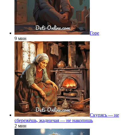
Горе
9 мин
Скупясь — не
сбережёшь, жадничая — не накопишь
2 мин