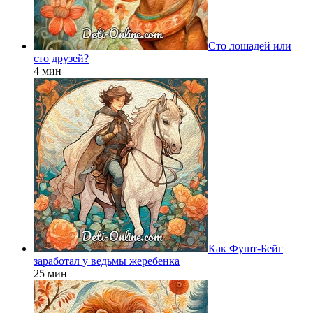
Сто лошадей или
сто друзей?
4 мин
Как Фушт-Бейг
заработал у ведьмы жеребенка
25 мин