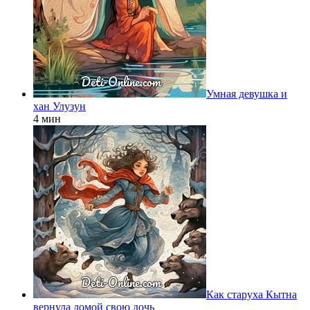
Умная девушка и
хан Улузун
4 мин
Как старуха Кытна
вернула домой свою дочь