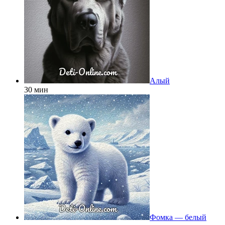
Алый
30 мин
Фомка — белый