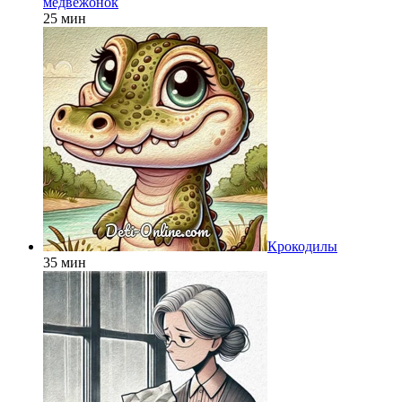
медвежонок
25 мин
Крокодилы
35 мин