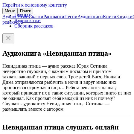
Перейти к основному контенту
Меню
Поиск
Главная
Аудиосказки
Сказки
Раскраски
Песни
Аудиокниги
Книги
Загадки
Аудиосказки
редактора
Сборник рассказов
Аудиокнига «Невиданная птица»
Невиданная птица — аудио рассказ Юрия Сотника,
невероятно глубокий, с важным посылом и при этом
захватывающий с первых слов. Трое детей Вася, Нюша и
Дима отправляются рыбачить в ночи и вдруг мимо них
проносится огромная птица… Ребята решаются на шаг,
который приводит их в такие ситуации, которых никто из них
не ожидал. Как проявят себя каждый из них и почему?
Слушать аудиокнигу Невиданная птица Сотника —
размышлять вместе с автором.
Невиданная птица слушать онлайн