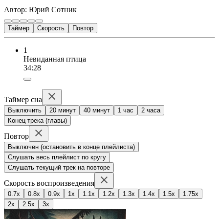
Автор: Юрий Сотник
Таймер
Скорость
Повтор
1
Невиданная птица
34:28
Таймер сна
Выключить
20 минут
40 минут
1 час
2 часа
Конец трека (главы)
Повтор
Выключен (остановить в конце плейлиста)
Слушать весь плейлист по кругу
Слушать текущий трек на повторе
Скорость воспроизведения
0.7x
0.8x
0.9x
1x
1.1x
1.2x
1.3x
1.4x
1.5x
1.75x
2x
2.5x
3x