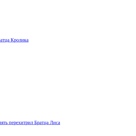
ратца Кролика
пять перехитрил Братца Лиса