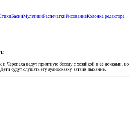
Стихи
Басни
Мультики
Распечатки
Рисование
Колонка редактора
ус
к и Черепаха ведут приятную беседу с хозяйкой и её дочками, 
ети будут слушать эту аудиосказку, затаив дыхание.