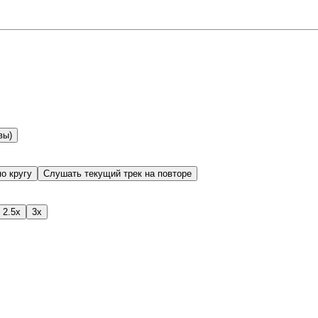
вы)
о кругу
Слушать текущий трек на повторе
2.5x
3x