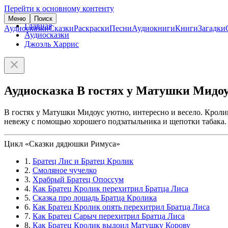
Перейти к основному контенту
Меню
Поиск
Главная
Аудиосказки
Сказки
Раскраски
Песни
Аудиокниги
Книги
Загадки
Аудиосказки
Джоэль Харрис
Аудиосказка В гостях у Матушки Мидо
В гостях у Матушки Мидоус уютно, интересно и весело. Кроли
невежу с помощью хорошего подзатыльника и щепотки табака. Д
Цикл «Сказки дядюшки Римуса»
1.
Братец Лис и Братец Кролик
2.
Смоляное чучелко
3.
Храбрый Братец Опоссум
4.
Как Братец Кролик перехитрил Братца Лиса
5.
Сказка про лошадь Братца Кролика
6.
Как Братец Кролик опять перехитрил Братца Лиса
7.
Как Братец Сарыч перехитрил Братца Лиса
8.
Как Братец Кролик выдоил Матушку Корову