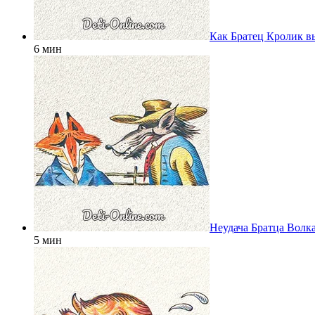
Как Братец Кролик 
6 мин
Неудача Братца Волк
5 мин