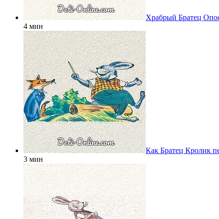
Храбрый Братец Опо
4 мин
Как Братец Кролик п
3 мин