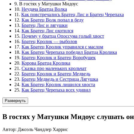
9. В гостях у Матушки Мидоус
10.
Неудача Братца Волка
11.
Как повстречались Братец Лис и Братец Черепаха
12.
Как Братец Волк попал в беду
13.
Братец Лис и лягушки
14.
Как Братец Лис охотился
15.
Почему у братца Опоссума голый хвост
16.
Братец Кролик — рыболов
17.
Как Братец Кролик управился с маслом
18.
Как Братец Черепаха победил Братца Кролика
19.
Братец Кролик и Братец Воробушек
20.
Корова Братца Кролика
21.
Сказка про маленьких крольчат
22.
Братец Кролик и Братец Медведь
23.
Братец Медведь и Сестрица Лягушка
24.
Как Братец Кролик лишился хвоста
25.
Как Братец Черепаха всех удивил
Развернуть
В гостях у Матушки Мидоус слушать о
Автор: Джоэль Чандлер Харрис