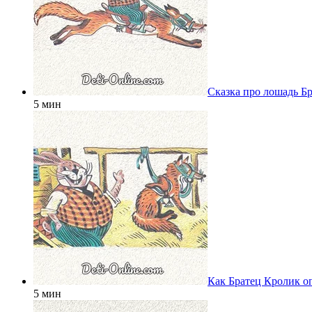
Сказка про лошадь Б
5 мин
Как Братец Кролик о
5 мин