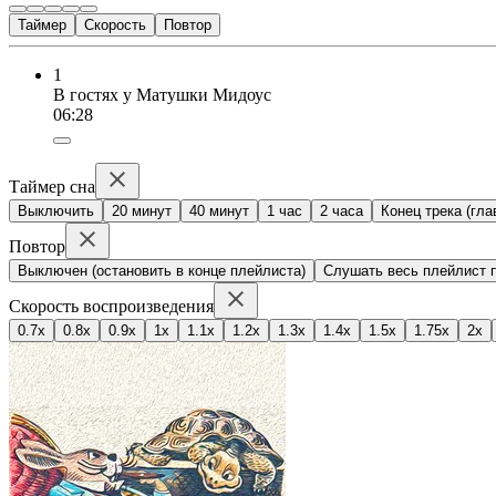
Таймер
Скорость
Повтор
1
В гостях у Матушки Мидоус
06:28
Таймер сна
Выключить
20 минут
40 минут
1 час
2 часа
Конец трека (гла
Повтор
Выключен (остановить в конце плейлиста)
Слушать весь плейлист п
Скорость воспроизведения
0.7x
0.8x
0.9x
1x
1.1x
1.2x
1.3x
1.4x
1.5x
1.75x
2x