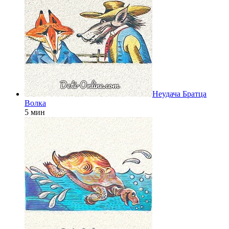
Неудача Братца
Волка
5 мин