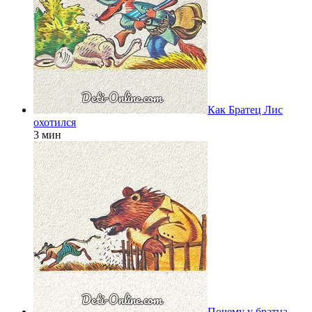
Как Братец Лис
охотился
3 мин
Почему у братца