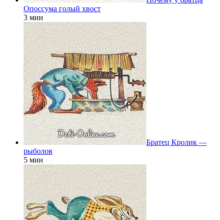
Опоссума голый хвост
3 мин
Братец Кролик —
рыболов
5 мин