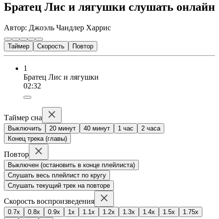
Братец Лис и лягушки слушать онлайн
Автор: Джоэль Чандлер Харрис
Таймер
Скорость
Повтор
1
Братец Лис и лягушки
02:32
Таймер сна
Выключить
20 минут
40 минут
1 час
2 часа
Конец трека (главы)
Повтор
Выключен (остановить в конце плейлиста)
Слушать весь плейлист по кругу
Слушать текущий трек на повторе
Скорость воспроизведения
0.7x
0.8x
0.9x
1x
1.1x
1.2x
1.3x
1.4x
1.5x
1.75x