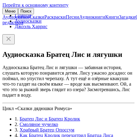
Перейти к основному контенту
Меню
Поиск
Главная
Аудиосказки
Сказки
Раскраски
Песни
Аудиокниги
Книги
Загадки
Аудиосказки
редактора
Джоэль Харрис
Аудиосказка Братец Лис и лягушки
Аудиосказка Братец Лис и лягушки — забавная история,
слушать которую понравится детям. Лису ужасно досадно: он
поймал, но упустил черепаху. А тут ещё и озёрные квакуши
что-то галдят на своём языке — вроде как высмеивают. Ой, а
что это за рыжий зверь глядит из озера? Засмотревшись, Лис
падает в воду.
Цикл «Сказки дядюшки Римуса»
1.
Братец Лис и Братец Кролик
2.
Смоляное чучелко
3.
Храбрый Братец Опоссум
4.
Как Братец Кролик перехитрил Братца Лиса