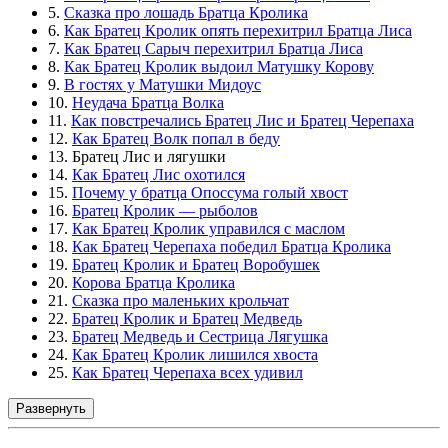
5.
Сказка про лошадь Братца Кролика
6.
Как Братец Кролик опять перехитрил Братца Лиса
7.
Как Братец Сарыч перехитрил Братца Лиса
8.
Как Братец Кролик выдоил Матушку Корову
9.
В гостях у Матушки Мидоус
10.
Неудача Братца Волка
11.
Как повстречались Братец Лис и Братец Черепаха
12.
Как Братец Волк попал в беду
13. Братец Лис и лягушки
14.
Как Братец Лис охотился
15.
Почему у братца Опоссума голый хвост
16.
Братец Кролик — рыболов
17.
Как Братец Кролик управился с маслом
18.
Как Братец Черепаха победил Братца Кролика
19.
Братец Кролик и Братец Воробушек
20.
Корова Братца Кролика
21.
Сказка про маленьких крольчат
22.
Братец Кролик и Братец Медведь
23.
Братец Медведь и Сестрица Лягушка
24.
Как Братец Кролик лишился хвоста
25.
Как Братец Черепаха всех удивил
Развернуть