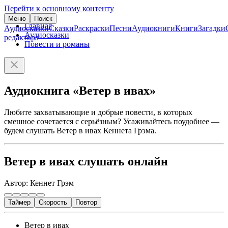
Перейти к основному контенту
Меню
Поиск
Главная
Аудиосказки
Сказки
Раскраски
Песни
Аудиокниги
Книги
Загадки
Аудиосказки
редактора
Повести и романы
Аудиокнига «Ветер в ивах»
Любите захватывающие и добрые повести, в которых
смешное сочетается с серьёзным? Усаживайтесь поудобнее —
будем слушать Ветер в ивах Кеннета Грэма.
Ветер в ивах слушать онлайн
Автор: Кеннет Грэм
Таймер
Скорость
Повтор
Ветер в ивах