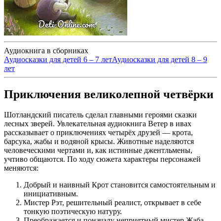
Аудиокнига в сборниках
Аудиосказки для детей 6 – 7 лет
Аудиосказки для детей 8 – 9
лет
Приключения великолепной четвёрки
Шотландский писатель сделал главными героями сказки
лесных зверей. Увлекательная аудиокнига Ветер в ивах
рассказывает о приключениях четырёх друзей — крота,
барсука, жабы и водяной крысы. Животные наделяются
человеческими чертами и, как истинные джентльмены,
учтиво общаются. По ходу сюжета характеры персонажей
меняются:
Добрый и наивный Крот становится самостоятельным и
инициативным.
Мистер Рэт, решительный реалист, открывает в себе
тонкую поэтическую натуру.
Преображается и поначалу неприятный мистер Жаба.