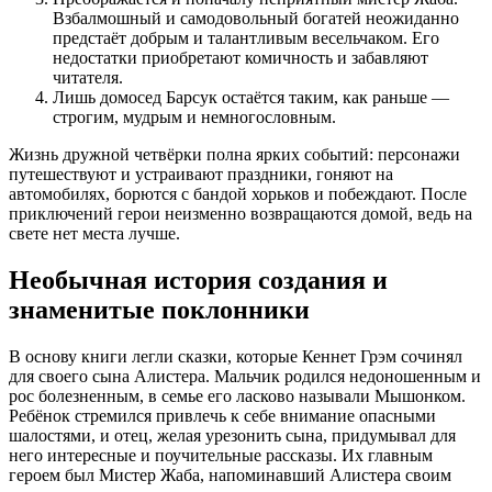
Взбалмошный и самодовольный богатей неожиданно
предстаёт добрым и талантливым весельчаком. Его
недостатки приобретают комичность и забавляют
читателя.
Лишь домосед Барсук остаётся таким, как раньше —
строгим, мудрым и немногословным.
Жизнь дружной четвёрки полна ярких событий: персонажи
путешествуют и устраивают праздники, гоняют на
автомобилях, борются с бандой хорьков и побеждают. После
приключений герои неизменно возвращаются домой, ведь на
свете нет места лучше.
Необычная история создания и
знаменитые поклонники
В основу книги легли сказки, которые Кеннет Грэм сочинял
для своего сына Алистера. Мальчик родился недоношенным и
рос болезненным, в семье его ласково называли Мышонком.
Ребёнок стремился привлечь к себе внимание опасными
шалостями, и отец, желая урезонить сына, придумывал для
него интересные и поучительные рассказы. Их главным
героем был Мистер Жаба, напоминавший Алистера своим