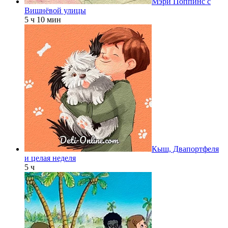
Мэри Поппинс с
Вишнёвой улицы
5 ч 10 мин
Кыш, Двапортфеля
и целая неделя
5 ч