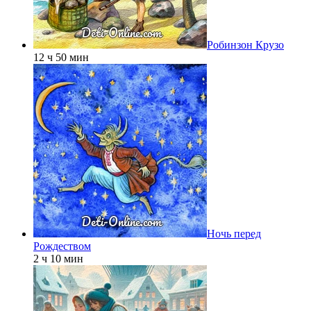
Робинзон Крузо
12 ч 50 мин
Ночь перед
Рождеством
2 ч 10 мин