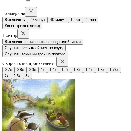
Таймер сна
Выключить
20 минут
40 минут
1 час
2 часа
Конец трека (главы)
Повтор
Выключен (остановить в конце плейлиста)
Слушать весь плейлист по кругу
Слушать текущий трек на повторе
Скорость воспроизведения
0.7x
0.8x
0.9x
1x
1.1x
1.2x
1.3x
1.4x
1.5x
1.75x
2x
2.5x
3x