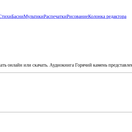
Стихи
Басни
Мультики
Распечатки
Рисование
Колонка редактора
ать онлайн или скачать. Аудиокнига Горячий камень представле