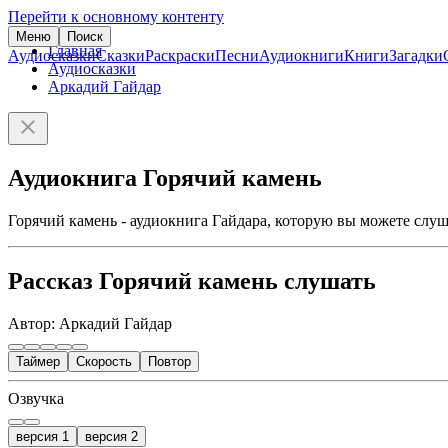
Перейти к основному контенту
Меню
Поиск
Главная
Аудиосказки
Сказки
Раскраски
Песни
Аудиокниги
Книги
Загадки
Аудиосказки
Аркадий Гайдар
Аудиокнига Горячий камень
Горячий камень - аудиокнига Гайдара, которую вы можете слуш
Рассказ Горячий камень слушать
Автор: Аркадий Гайдар
Таймер
Скорость
Повтор
Озвучка
версия 1
версия 2