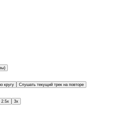
вы)
о кругу
Слушать текущий трек на повторе
2.5x
3x