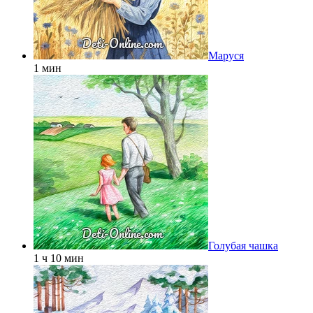
Маруся
1 мин
Голубая чашка
1 ч 10 мин