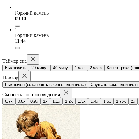
1
Горячий камень
09:10
1
Горячий камень
11:44
Таймер сна
Выключить
20 минут
40 минут
1 час
2 часа
Конец трека (гла
Повтор
Выключен (остановить в конце плейлиста)
Слушать весь плейлист п
Скорость воспроизведения
0.7x
0.8x
0.9x
1x
1.1x
1.2x
1.3x
1.4x
1.5x
1.75x
2x