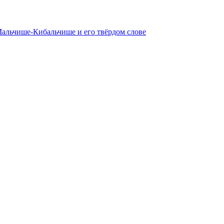
Мальчише-Кибальчише и его твёрдом слове