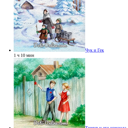
Чук и Гек
1 ч 10 мин
Тимур и его команда