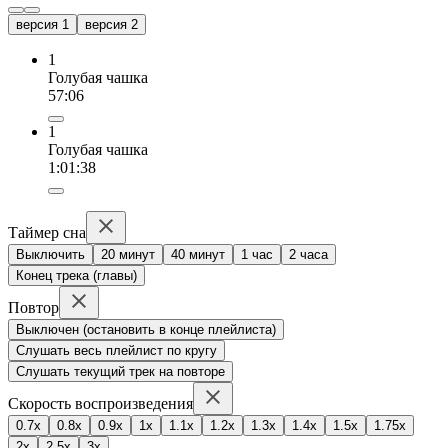
версия 1
версия 2
1
Голубая чашка
57:06
1
Голубая чашка
1:01:38
Таймер сна
Выключить
20 минут
40 минут
1 час
2 часа
Конец трека (главы)
Повтор
Выключен (остановить в конце плейлиста)
Слушать весь плейлист по кругу
Слушать текущий трек на повторе
Скорость воспроизведения
0.7x
0.8x
0.9x
1x
1.1x
1.2x
1.3x
1.4x
1.5x
1.75x
2x
2.5x
3x