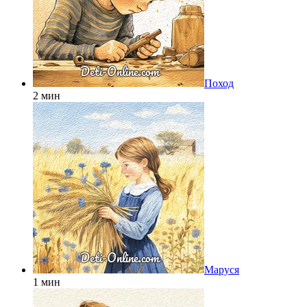
Поход
2 мин
Маруся
1 мин