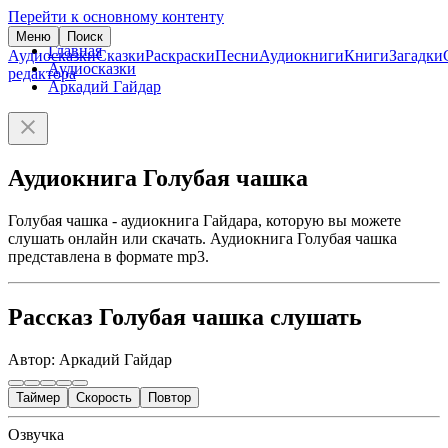
Перейти к основному контенту
Меню
Поиск
Главная
Аудиосказки
Сказки
Раскраски
Песни
Аудиокниги
Книги
Загадки
Аудиосказки
редактора
Аркадий Гайдар
Аудиокнига Голубая чашка
Голубая чашка - аудиокнига Гайдара, которую вы можете
слушать онлайн или скачать. Аудиокнига Голубая чашка
представлена в формате mp3.
Рассказ Голубая чашка слушать
Автор: Аркадий Гайдар
Таймер
Скорость
Повтор
Озвучка