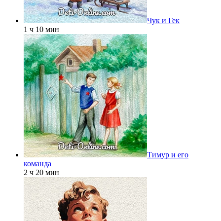
Чук и Гек
1 ч 10 мин
Тимур и его
команда
2 ч 20 мин