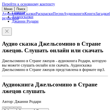
Перейти к основному контенту
Меню
Поиск
Главная
Аудиосказки
Сказки
Раскраски
Песни
Аудиокниги
Книги
Загадки
Аудиосказки
редактора
Джанни Родари
Аудио сказка Джельсомино в Стране
лжецов. Слушать онлайн или скачать
Джельсомино в Стране лжецов - аудиокнига Родари, которую
вы можете слушать онлайн или скачать. Аудиосказка
Джельсомино в Стране лжецов представлена в формате mp3.
Аудиокнига Джельсомино в Стране
лжецов слушать
Автор: Джанни Родари