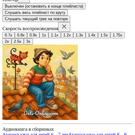
Выключен (остановить в конце плейлиста)
Слушать весь плейлист по кругу
Слушать текущий трек на повторе
Скорость воспроизведения
0.7x
0.8x
0.9x
1x
1.1x
1.2x
1.3x
1.4x
1.5x
1.75x
2x
2.5x
3x
Аудиокнига в сборниках
Аудиосказки для детей 6 – 7 лет
Аудиосказки для детей 8 – 9