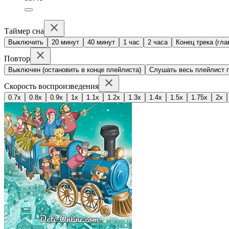
Таймер сна
Выключить
20 минут
40 минут
1 час
2 часа
Конец трека (гла
Повтор
Выключен (остановить в конце плейлиста)
Слушать весь плейлист п
Скорость воспроизведения
0.7x
0.8x
0.9x
1x
1.1x
1.2x
1.3x
1.4x
1.5x
1.75x
2x