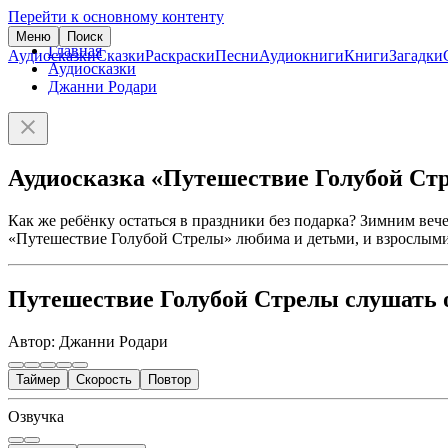
Перейти к основному контенту
Меню
Поиск
Главная
Аудиосказки
Сказки
Раскраски
Песни
Аудиокниги
Книги
Загадки
Аудиосказки
Джанни Родари
Аудиосказка «Путешествие Голубой Ст
Как же ребёнку остаться в праздники без подарка? Зимним веч
«Путешествие Голубой Стрелы» любима и детьми, и взрослыми
Путешествие Голубой Стрелы слушать 
Автор: Джанни Родари
Таймер
Скорость
Повтор
Озвучка