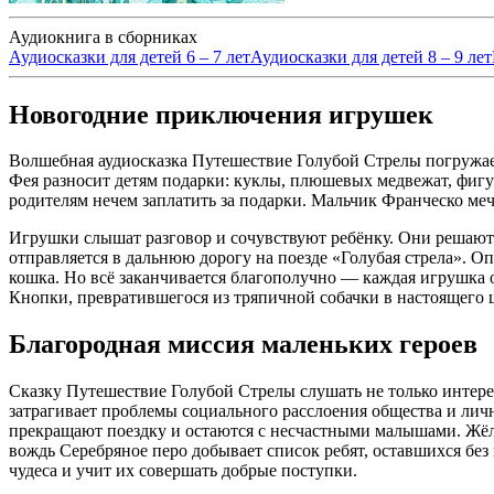
Аудиокнига в сборниках
Аудиосказки для детей 6 – 7 лет
Аудиосказки для детей 8 – 9 лет
Новогодние приключения игрушек
Волшебная аудиосказка Путешествие Голубой Стрелы погружает
Фея разносит детям подарки: куклы, плюшевых медвежат, фигур
родителям нечем заплатить за подарки. Мальчик Франческо мечт
Игрушки слышат разговор и сочувствуют ребёнку. Они решают 
отправляется в дальнюю дорогу на поезде «Голубая стрела». Оп
кошка. Но всё заканчивается благополучно — каждая игрушка
Кнопки, превратившегося из тряпичной собачки в настоящего 
Благородная миссия маленьких героев
Сказку Путешествие Голубой Стрелы слушать не только интерес
затрагивает проблемы социального расслоения общества и лич
прекращают поездку и остаются с несчастными малышами. Жёл
вождь Серебряное перо добывает список ребят, оставшихся без
чудеса и учит их совершать добрые поступки.