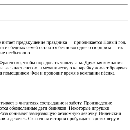
хе витает предвкушение праздника — приближается Новый год.
ята из бедных семей остаются без новогоднего сюрприза — их
ние несбыточно.
Франческо, чтобы порадовать мальчугана. Дружная компания
ла засыпает снегом, а механическую канарейку ломает бродячая
тся помощником Феи и проводит время в компании пёсика
ывает в читателях сострадание и заботу. Произведение
аются обездоленные дети бедняков. Некоторые игрушки
 Роза обнимает замерзающую бездомную девочку. Индейский
в и девочек. Сказочная история пробуждает в детях веру в