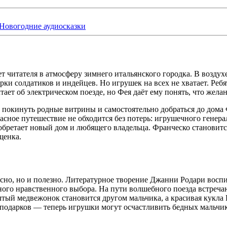
Новогодние аудиосказки
 читателя в атмосферу зимнего итальянского городка. В возду
ки солдатиков и индейцев. Но игрушек на всех не хватает. Реб
ает об электрическом поезде, но Фея даёт ему понять, что жела
покинуть родные витрины и самостоятельно добраться до дома 
асное путешествие не обходится без потерь: игрушечного генера
 обретает новый дом и любящего владельца. Франческо станови
щенка.
но, но и полезно. Литературное творение Джанни Родари воспит
ного нравственного выбора. На пути волшебного поезда встреч
тый медвежонок становится другом мальчика, а красивая кукла
 подарков — теперь игрушки могут осчастливить бедных мальчико