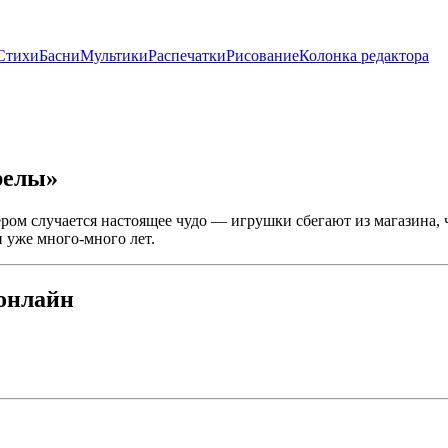
Стихи
Басни
Мультики
Распечатки
Рисование
Колонка редактора
релы»
ером случается настоящее чудо — игрушки сбегают из магазина,
 уже много-много лет.
онлайн