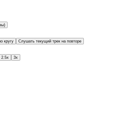
вы)
о кругу
Слушать текущий трек на повторе
2.5x
3x